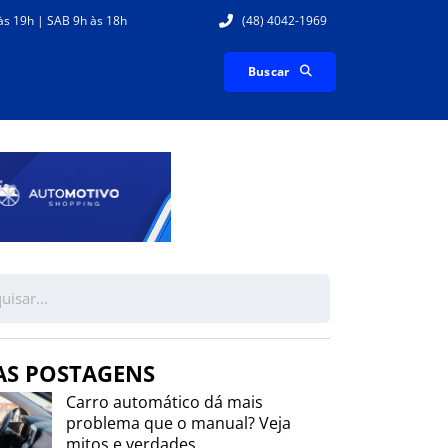
às 19h | SAB 9h às 18h
(48) 4042-1969
Buscar
AS POSTAGENS
Carro automático dá mais
problema que o manual? Veja
mitos e verdades