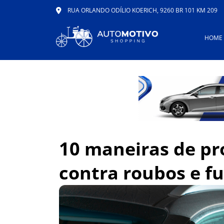
RUA ORLANDO ODÍLIO KOERICH, 9260 BR 101 KM 209
HOME
10 maneiras de pr
contra roubos e fu