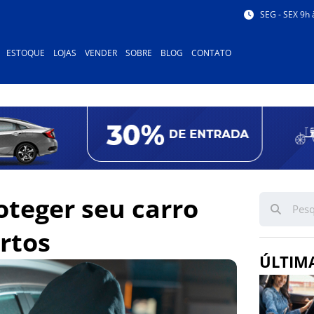
SEG - SEX 9h 
ESTOQUE
LOJAS
VENDER
SOBRE
BLOG
CONTATO
oteger seu carro
rtos
ÚLTIM