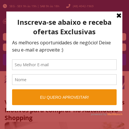
SEG - SEX 9h às 19h | SAB 9h às 18h
(48) 4042-1969
Buscar
Veículos Seminovos em Florianópolis: os
Motivos para comprar no Automotivo
Shopping