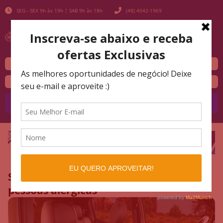
SEG - SEX 9h às 19h | SAB 9h às 18h
(48) 4042-1969
Buscar
Sem espirrar: 7 dicas de carro para
pessoas alérgicas