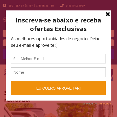
SEG - SEX 9h às 19h | SAB 9h às 18h
(48) 4042-1969
Buscar
Saiba como se proteger do golpe do
retrovisor