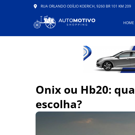
RUA ORLANDO ODÍLIO KOERICH, 9260 BR 101 KM 209
HOME
Onix ou Hb20: qua
escolha?