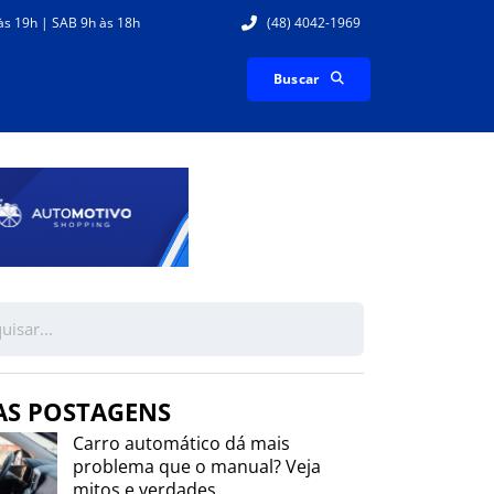
às 19h | SAB 9h às 18h
(48) 4042-1969
Buscar
AS POSTAGENS
Carro automático dá mais
problema que o manual? Veja
mitos e verdades