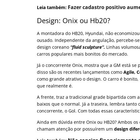
Fazer cadastro positivo aume
Leia também:
Design: Onix ou Hb20?
A montadora do HB20, Hyundai, não economizou
ousado. Independente da angulação, percebe-se 
design coreano
“fluid sculpture”.
Linhas volumos
carros populares mais bonitos do mercado.
Já o concorrente Onix, mostra que a GM está se 
disso são os recentes lançamentos como
Agile, 
como grande atrativo o design. O carro é bonito
que realmente é.
A frente, traz a tradicional grade bipartida com 
baixos que o normal. Já a traseira, lembra tant
concorrente, o Gol. Com todas essas característi
Ainda em dúvida entre Onix ou HB20? Ambos os c
chamam atenção por possuírem um
design dife