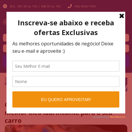
SEG - SEX 9h às 19h | SAB 9h às 18h
(48) 4042-1969
Buscar
O guia definitivo para escolher o
melhor óleo lubrificante para o seu
carro