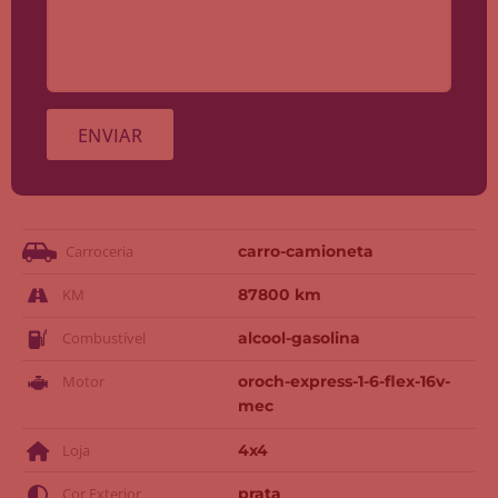
Carroceria
carro-camioneta
KM
87800 km
Combustível
alcool-gasolina
Motor
oroch-express-1-6-flex-16v-
mec
Loja
4x4
Cor Exterior
prata