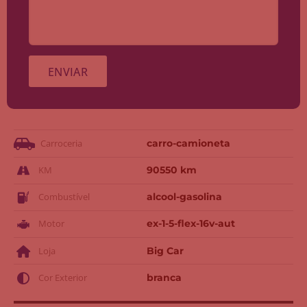
Carroceria
carro-camioneta
KM
90550 km
Combustível
alcool-gasolina
Motor
ex-1-5-flex-16v-aut
Loja
Big Car
Cor Exterior
branca