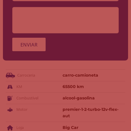
Carroceria
carro-camioneta
KM
65500 km
Combustível
alcool-gasolina
Motor
premier-1-2-turbo-12v-flex-
aut
Loja
Big Car