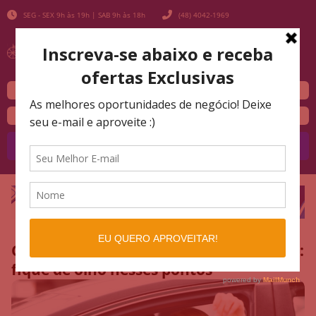
SEG - SEX 9h às 19h | SAB 9h às 18h
(48) 4042-1969
Buscar
Cuidados ao comprar um veículo usado:
fique de olho nesses pontos