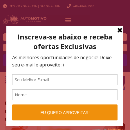
SEG - SEX 9h às 19h | SAB 9h às 18h
(48) 4042-1969
Buscar
Combustível adulterado: saiba como
detectar e veja quais danos ele pode
causar ao automóvel