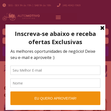
SEG - SEX 9h às 19h | SAB 9h às 18h
(48) 4042-1969
Buscar
Carros para Pessoas com Deficiência,
conheça a nova legislação