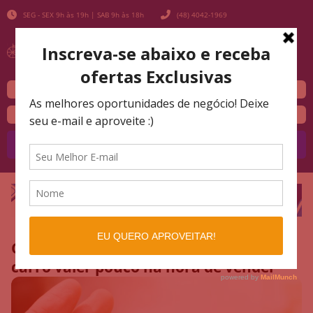
SEG - SEX 9h às 19h | SAB 9h às 18h
(48) 4042-1969
Buscar
Carro desvalorizado: o que faz o seu
carro valer pouco na hora de vender