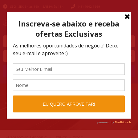
SEG - SEX 9h às 19h | SAB 9h às 18h
(48) 4042-1969
Marca
Modelo
Buscar
TIGGO
AUTOMOTIVO SHOPPING
LISTINGS
>
>
TIGGO