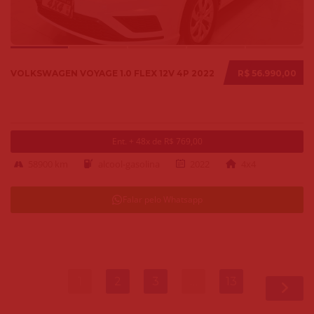
VOLKSWAGEN VOYAGE 1.0 FLEX 12V 4P 2022
R$ 56.990,00
Ent. + 48x de R$ 769,00
58900 km
alcool-gasolina
2022
4x4
Falar pelo Whatsapp
1
2
3
…
13