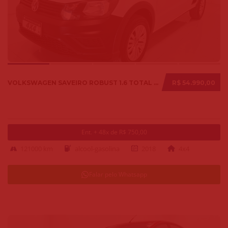
VOLKSWAGEN SAVEIRO ROBUST 1.6 TOTAL FLEX 8V 2018
R$ 54.990,00
Ent. + 48x de R$ 750,00
121000 km
alcool-gasolina
2018
4x4
Falar pelo Whatsapp