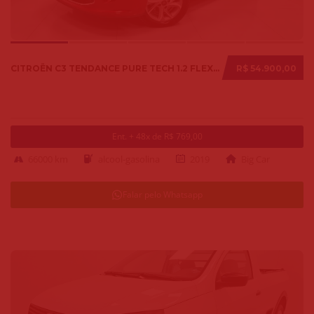
CITROËN C3 TENDANCE PURE TECH 1.2 FLEX 12V MEC. 2019
R$ 54.900,00
Ent. + 48x de R$ 769,00
66000 km
alcool-gasolina
2019
Big Car
Falar pelo Whatsapp