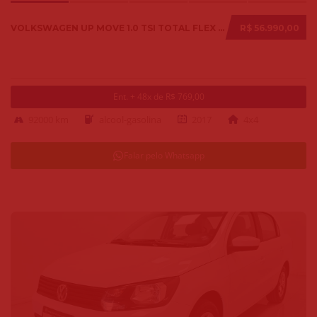
VOLKSWAGEN UP MOVE 1.0 TSI TOTAL FLEX 12V 5P 2017
R$ 56.990,00
Ent. + 48x de R$ 769,00
92000 km
alcool-gasolina
2017
4x4
Falar pelo Whatsapp