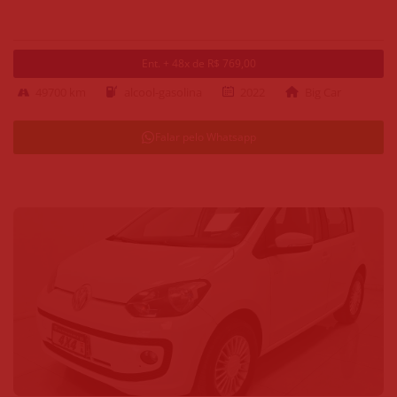
Ent. + 48x de R$ 769,00
49700 km
alcool-gasolina
2022
Big Car
Falar pelo Whatsapp