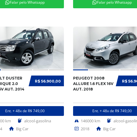
Falar pelo Whatsapp
Falar pelo Whatsapp
LT DUSTER
PEUGEOT 2008
R$ 56.900,00
R$ 56.
IQUE 2.0
ALLURE 1.6 FLEX 16V
6V AUT. 2014
AUT. 2018
Ent. + 48x de R$ 749,00
Ent. + 48x de R$ 749,00
000 km
alcool-gasolina
146000 km
alcool-gasoli
4
Big Car
2018
Big Car