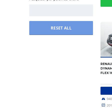
RESET ALL
RENAU
DYNAM
FLEX 1
94
201