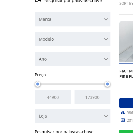
SORT BY
Marca
Modelo
Ano
FIAT M
Preço
FIRE F
98
Loja
201