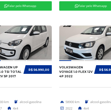
Falar pelo Whatsapp
Falar pelo Whatsapp
WAGEN UP
VOLKSWAGEN
R$ 56.990,00
R$ 56.
.0 TSI TOTAL
VOYAGE 1.0 FLEX 12V
2V 5P 2017
4P 2022
000 km
alcool-gasolina
58900 km
alcool-gasolin
7
4x4
2022
4x4