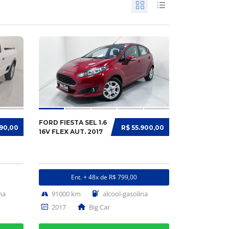
FORD FIESTA SEL 1.6
990,00
R$ 55.900,00
16V FLEX AUT. 2017
Ent. + 48x de R$ 799,00
na
91000 km
alcool-gasolina
2017
Big Car