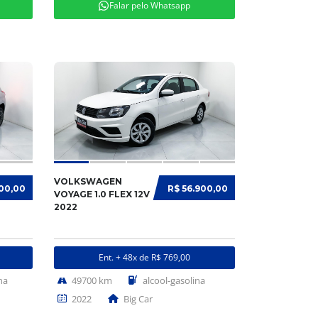
Falar pelo Whatsapp
VOLKSWAGEN
900,00
R$ 56.900,00
VOYAGE 1.0 FLEX 12V
2022
Ent. + 48x de R$ 769,00
na
49700 km
alcool-gasolina
2022
Big Car