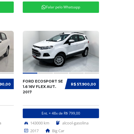
Falar pelo Whatsapp
FORD ECOSPORT SE
990,00
R$ 57.900,00
1.6 16V FLEX AUT.
2017
Ent. + 48x de R$ 799,00
a
143000 km
alcool-gasolina
2017
Big Car