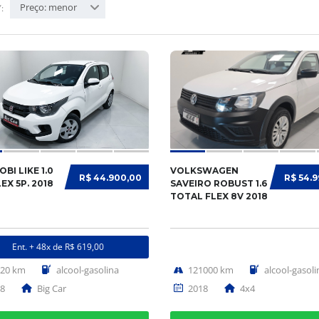
Preço: menor
:
OBI LIKE 1.0
VOLKSWAGEN
R$ 44.900,00
R$ 54.
LEX 5P. 2018
SAVEIRO ROBUST 1.6
TOTAL FLEX 8V 2018
Ent. + 48x de R$ 619,00
620 km
alcool-gasolina
121000 km
alcool-gasoli
8
Big Car
2018
4x4