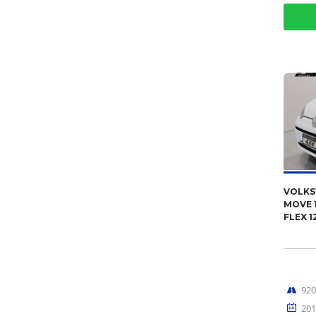
VOLKS
MOVE 1
FLEX 1
92
201