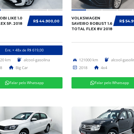
OBI LIKE 1.0
VOLKSWAGEN
R$ 44.900,00
R$ 54.
LEX 5P. 2018
SAVEIRO ROBUST 1.6
TOTAL FLEX 8V 2018
Ent. + 48x de R$ 619,00
620 km
alcool-gasolina
121000 km
alcool-gasoli
8
Big Car
2018
4x4
Falar pelo Whatsapp
Falar pelo Whatsapp