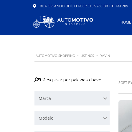
RUA ORLANDO ODÍLIO KOERICH, 9260 BR 101 KM 209
HOME
AUTOMOTIVO SHOPPING
LISTINGS
>
>
RAV-4
SORT BY
Marca
Modelo