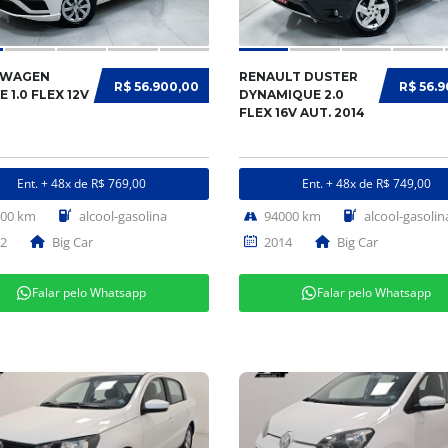
SWAGEN
RENAULT DUSTER
R$ 56.900,00
R$ 56.
 1.0 FLEX 12V
DYNAMIQUE 2.0
FLEX 16V AUT. 2014
Ent. + 48x de R$ 769,00
Ent. + 48x de R$ 749,00
700 km
alcool-gasolina
94000 km
alcool-gasolin
2
Big Car
2014
Big Car
Falar pelo Whatsapp
Falar pelo Whatsapp