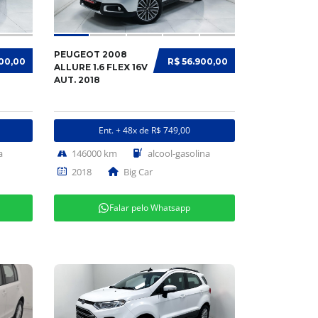
PEUGEOT 2008
900,00
R$ 56.900,00
ALLURE 1.6 FLEX 16V
AUT. 2018
Ent. + 48x de R$ 749,00
a
146000 km
alcool-gasolina
2018
Big Car
Falar pelo Whatsapp