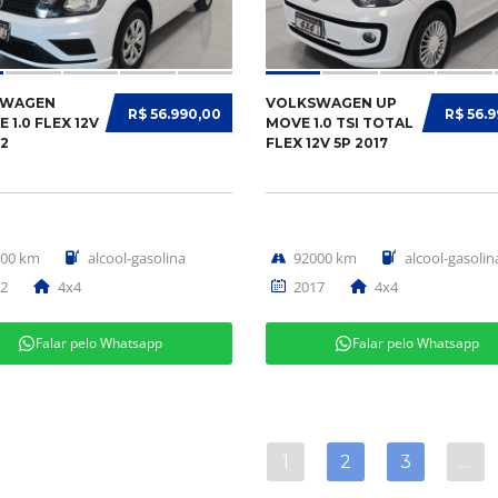
SWAGEN
VOLKSWAGEN UP
R$ 56.990,00
R$ 56.
 1.0 FLEX 12V
MOVE 1.0 TSI TOTAL
22
FLEX 12V 5P 2017
900 km
alcool-gasolina
92000 km
alcool-gasolin
2
4x4
2017
4x4
Falar pelo Whatsapp
Falar pelo Whatsapp
1
2
3
…