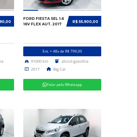
FORD FIESTA SEL 1.6
990,00
R$ 55.900,00
16V FLEX AUT. 2017
Ent. + 48x de R$ 799,00
na
91000 km
alcool-gasolina
2017
Big Car
Falar pelo Whatsapp