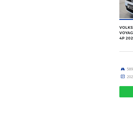
VOLK
VOYAGE
4P 20
58
202