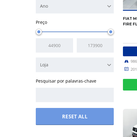
Ano
FIAT M
Preço
FIRE F
98
Loja
201
RESET ALL