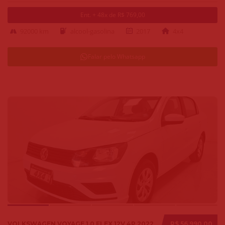
Ent. + 48x de R$ 769,00
92000 km
alcool-gasolina
2017
4x4
Falar pelo Whatsapp
VOLKSWAGEN VOYAGE 1.0 FLEX 12V 4P 2022
R$ 56.990,00