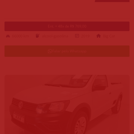
Ent. + 48x de R$ 769,00
66000 km
alcool-gasolina
2019
Big Car
Falar pelo Whatsapp