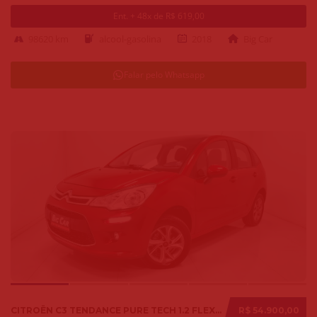
Ent. + 48x de R$ 619,00
98620 km
alcool-gasolina
2018
Big Car
Falar pelo Whatsapp
CITROËN C3 TENDANCE PURE TECH 1.2 FLEX 12V MEC. 2019
R$ 54.900,00