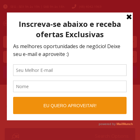
SEG - SEX 9h às 19h | SAB 9h às 18h
(48) 4042-1969
Marca
Modelo
Buscar
AUTOMOTIVO SHOPPING
LISTINGS
>
>
FIT
Search Options