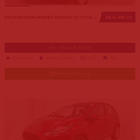
VOLKSWAGEN SAVEIRO ROBUST 1.6 TOTAL FLEX 8V 2018
R$ 54.990,00
Ent. + 48x de R$ 750,00
121000 km
alcool-gasolina
2018
4x4
Falar pelo Whatsapp