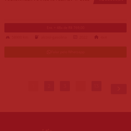
Ent. + 48x de R$ 769,00
58900 km
alcool-gasolina
2022
4x4
Falar pelo Whatsapp
1
2
3
…
13