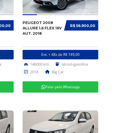
PEUGEOT 2008
900,00
R$ 56.900,00
ALLURE 1.6 FLEX 16V
AUT. 2018
Ent. + 48x de R$ 749,00
a
146000 km
alcool-gasolina
2018
Big Car
Falar pelo Whatsapp