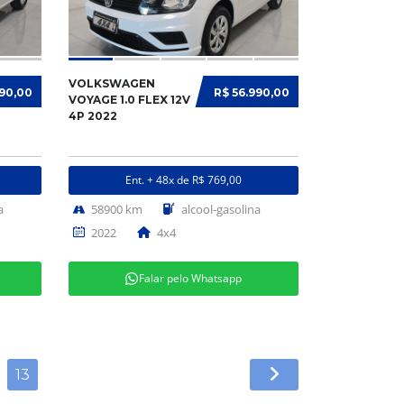
VOLKSWAGEN
990,00
R$ 56.990,00
VOYAGE 1.0 FLEX 12V
4P 2022
Ent. + 48x de R$ 769,00
a
58900 km
alcool-gasolina
2022
4x4
Falar pelo Whatsapp
13