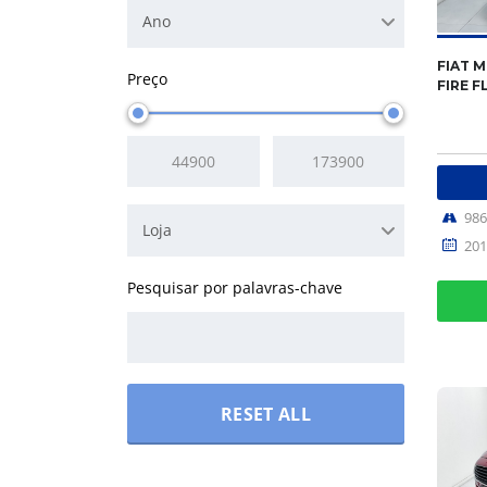
Ano
FIAT M
Preço
FIRE F
98
Loja
201
RESET ALL