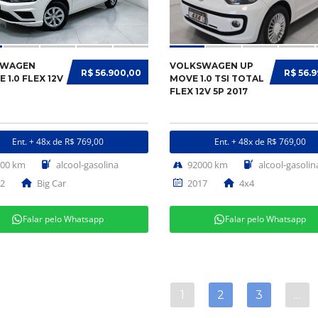
SWAGEN
VOLKSWAGEN UP
R$ 56.900,00
R$ 56.
 1.0 FLEX 12V
MOVE 1.0 TSI TOTAL
FLEX 12V 5P 2017
Ent. + 48x de R$ 769,00
Ent. + 48x de R$ 769,00
700 km
alcool-gasolina
92000 km
alcool-gasolin
2
Big Car
2017
4x4
Falar pelo Whatsapp
Falar pelo Whatsapp
1
2
3
…