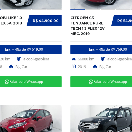
OBI LIKE 1.0
CITROËN C3
R$ 44.900,00
R$ 54.
LEX 5P. 2018
TENDANCE PURE
TECH 1.2 FLEX 12V
MEC. 2019
Ent. + 48x de R$ 619,00
Ent. + 48x de R$ 769,00
620 km
alcool-gasolina
66000 km
alcool-gasolin
8
Big Car
2019
Big Car
Falar pelo Whatsapp
Falar pelo Whatsapp