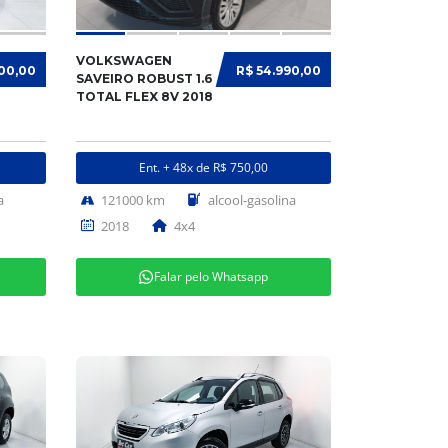
VOLKSWAGEN
900,00
R$ 54.990,00
SAVEIRO ROBUST 1.6
TOTAL FLEX 8V 2018
Ent. + 48x de R$ 750,00
a
121000 km
alcool-gasolina
2018
4x4
Falar pelo Whatsapp