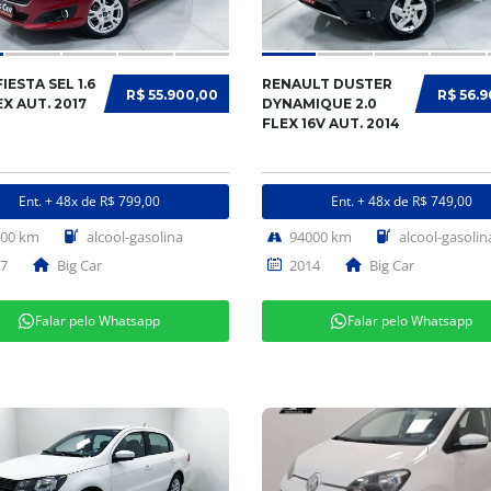
IESTA SEL 1.6
RENAULT DUSTER
R$ 55.900,00
R$ 56.
EX AUT. 2017
DYNAMIQUE 2.0
FLEX 16V AUT. 2014
Ent. + 48x de R$ 799,00
Ent. + 48x de R$ 749,00
000 km
alcool-gasolina
94000 km
alcool-gasolin
7
Big Car
2014
Big Car
Falar pelo Whatsapp
Falar pelo Whatsapp