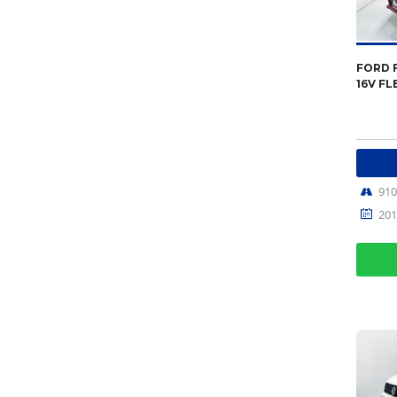
FORD F
16V FL
91
201