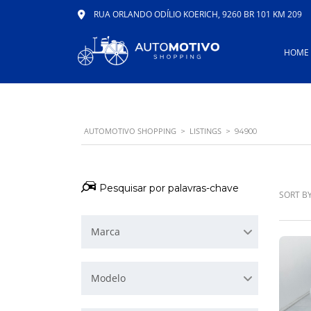
RUA ORLANDO ODÍLIO KOERICH, 9260 BR 101 KM 209
HOME
AUTOMOTIVO SHOPPING
LISTINGS
>
>
94900
SORT BY
Marca
Modelo