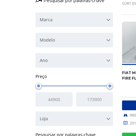
SORT BY
Marca
Modelo
Ano
FIAT M
Preço
FIRE F
98
Loja
201