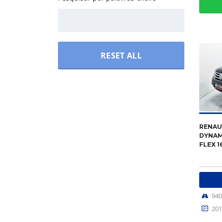
RESET ALL
RENAU
DYNAM
FLEX 1
94
201