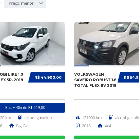
Preço: menor
:
OBI LIKE 1.0
VOLKSWAGEN
R$ 44.900,00
R$ 54.
LEX 5P. 2018
SAVEIRO ROBUST 1.6
TOTAL FLEX 8V 2018
Ent. + 48x de R$ 619,00
620 km
alcool-gasolina
121000 km
alcool-gasoli
8
Big Car
2018
4x4