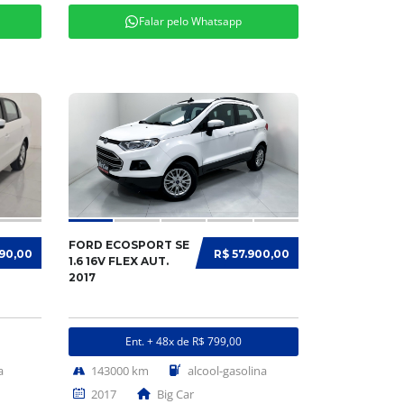
Falar pelo Whatsapp
FORD ECOSPORT SE
990,00
R$ 57.900,00
1.6 16V FLEX AUT.
2017
Ent. + 48x de R$ 799,00
a
143000 km
alcool-gasolina
2017
Big Car