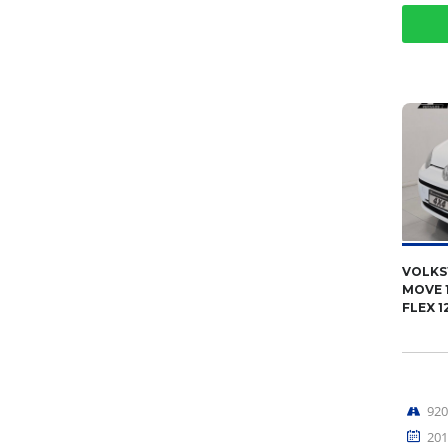
VOLKS
MOVE 1
FLEX 1
92
201