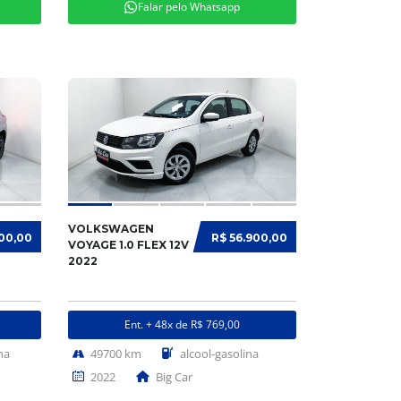
Falar pelo Whatsapp
VOLKSWAGEN
900,00
R$ 56.900,00
VOYAGE 1.0 FLEX 12V
2022
Ent. + 48x de R$ 769,00
na
49700 km
alcool-gasolina
2022
Big Car