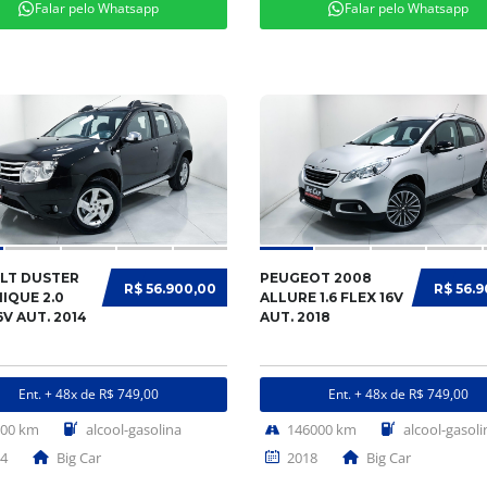
Falar pelo Whatsapp
Falar pelo Whatsapp
LT DUSTER
PEUGEOT 2008
R$ 56.900,00
R$ 56.
IQUE 2.0
ALLURE 1.6 FLEX 16V
6V AUT. 2014
AUT. 2018
Ent. + 48x de R$ 749,00
Ent. + 48x de R$ 749,00
000 km
alcool-gasolina
146000 km
alcool-gasoli
4
Big Car
2018
Big Car