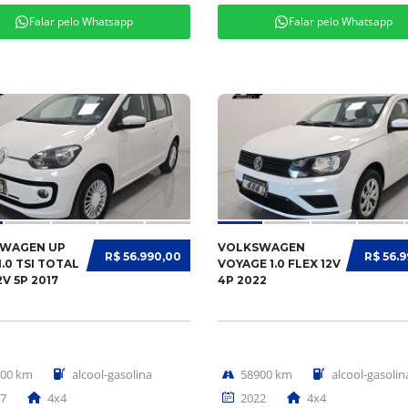
Falar pelo Whatsapp
Falar pelo Whatsapp
WAGEN UP
VOLKSWAGEN
R$ 56.990,00
R$ 56.
.0 TSI TOTAL
VOYAGE 1.0 FLEX 12V
2V 5P 2017
4P 2022
000 km
alcool-gasolina
58900 km
alcool-gasolin
7
4x4
2022
4x4