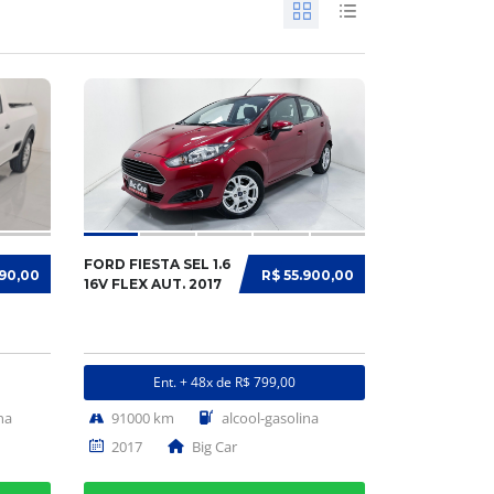
FORD FIESTA SEL 1.6
990,00
R$ 55.900,00
16V FLEX AUT. 2017
Ent. + 48x de R$ 799,00
na
91000 km
alcool-gasolina
2017
Big Car