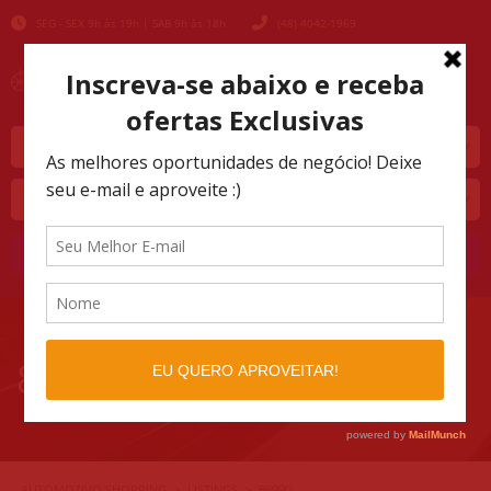
SEG - SEX 9h às 19h | SAB 9h às 18h
(48) 4042-1969
Marca
Modelo
Buscar
86990
AUTOMOTIVO SHOPPING
LISTINGS
>
>
86990