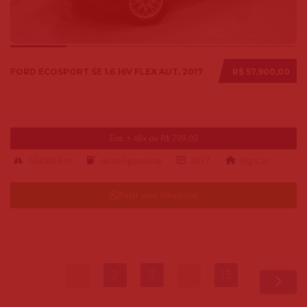
FORD ECOSPORT SE 1.6 16V FLEX AUT. 2017
R$ 57.900,00
Ent. + 48x de R$ 799,00
143000 km
alcool-gasolina
2017
Big Car
Falar pelo Whatsapp
1
2
3
…
13