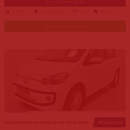
Ent. + 48x de R$ 769,00
49700 km
alcool-gasolina
2022
Big Car
Falar pelo Whatsapp
VOLKSWAGEN UP MOVE 1.0 TSI TOTAL FLEX 12V 5P 2017
R$ 56.990,00