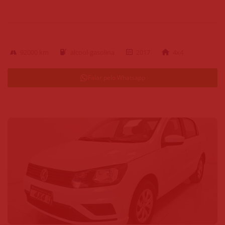
92000 km
alcool-gasolina
2017
4x4
Falar pelo Whatsapp