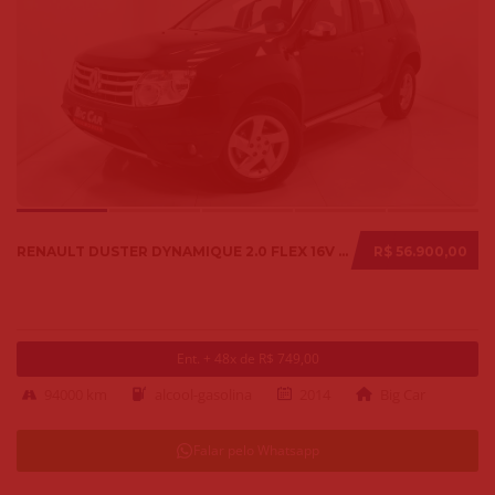
RENAULT DUSTER DYNAMIQUE 2.0 FLEX 16V AUT. 2014
R$ 56.900,00
Ent. + 48x de R$ 749,00
94000 km
alcool-gasolina
2014
Big Car
Falar pelo Whatsapp