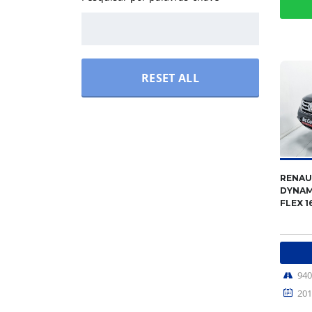
RESET ALL
RENAU
DYNAM
FLEX 1
94
201