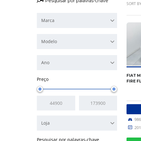
SORT BY
Marca
Modelo
Ano
FIAT M
Preço
FIRE F
98
Loja
201