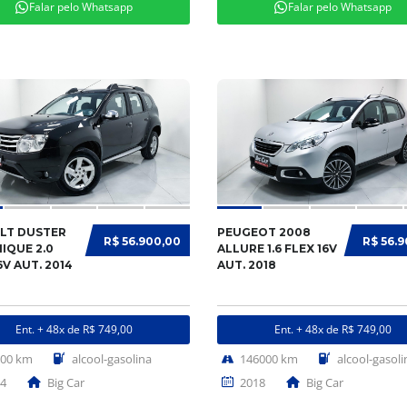
Falar pelo Whatsapp
Falar pelo Whatsapp
LT DUSTER
PEUGEOT 2008
R$ 56.900,00
R$ 56.
IQUE 2.0
ALLURE 1.6 FLEX 16V
6V AUT. 2014
AUT. 2018
Ent. + 48x de R$ 749,00
Ent. + 48x de R$ 749,00
000 km
alcool-gasolina
146000 km
alcool-gasoli
4
Big Car
2018
Big Car