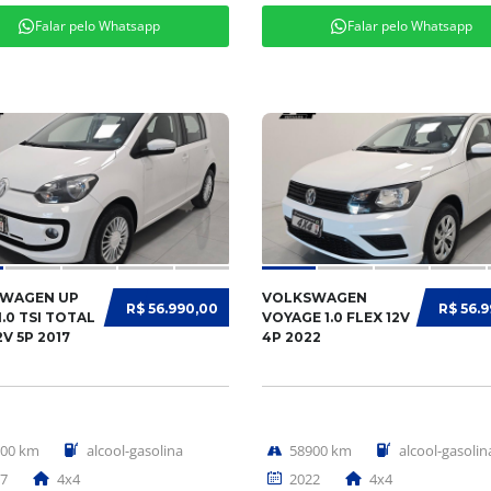
Falar pelo Whatsapp
Falar pelo Whatsapp
WAGEN UP
VOLKSWAGEN
R$ 56.990,00
R$ 56.
.0 TSI TOTAL
VOYAGE 1.0 FLEX 12V
2V 5P 2017
4P 2022
000 km
alcool-gasolina
58900 km
alcool-gasolin
7
4x4
2022
4x4