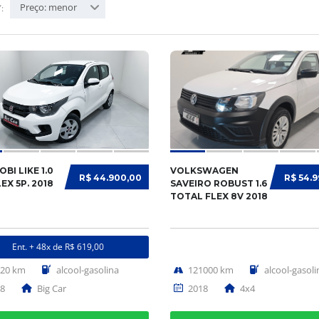
Preço: menor
:
OBI LIKE 1.0
VOLKSWAGEN
R$ 44.900,00
R$ 54.
LEX 5P. 2018
SAVEIRO ROBUST 1.6
TOTAL FLEX 8V 2018
Ent. + 48x de R$ 619,00
620 km
alcool-gasolina
121000 km
alcool-gasoli
8
Big Car
2018
4x4