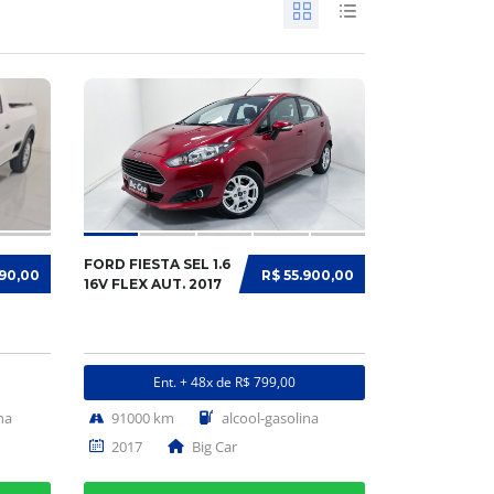
FORD FIESTA SEL 1.6
990,00
R$ 55.900,00
16V FLEX AUT. 2017
Ent. + 48x de R$ 799,00
na
91000 km
alcool-gasolina
2017
Big Car