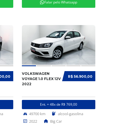
Falar pelo Whatsapp
VOLKSWAGEN
900,00
R$ 56.900,00
VOYAGE 1.0 FLEX 12V
2022
Ent. + 48x de R$ 769,00
na
49700 km
alcool-gasolina
2022
Big Car