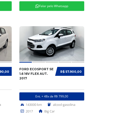
Falar pelo Whatsapp
FORD ECOSPORT SE
990,00
R$ 57.900,00
1.6 16V FLEX AUT.
2017
Ent. + 48x de R$ 799,00
a
143000 km
alcool-gasolina
2017
Big Car