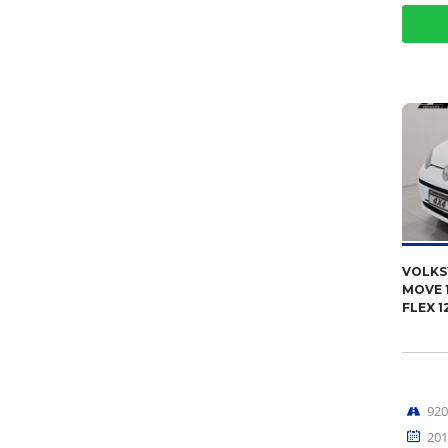
VOLKS
MOVE 1
FLEX 1
92
201