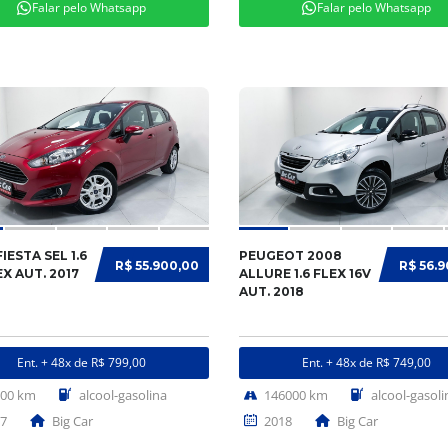
Falar pelo Whatsapp
Falar pelo Whatsapp
IESTA SEL 1.6
PEUGEOT 2008
R$ 55.900,00
R$ 56.
EX AUT. 2017
ALLURE 1.6 FLEX 16V
AUT. 2018
Ent. + 48x de R$ 799,00
Ent. + 48x de R$ 749,00
000 km
alcool-gasolina
146000 km
alcool-gasoli
7
Big Car
2018
Big Car