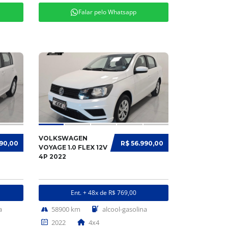
Falar pelo Whatsapp
VOLKSWAGEN
990,00
R$ 56.990,00
VOYAGE 1.0 FLEX 12V
4P 2022
Ent. + 48x de R$ 769,00
a
58900 km
alcool-gasolina
2022
4x4