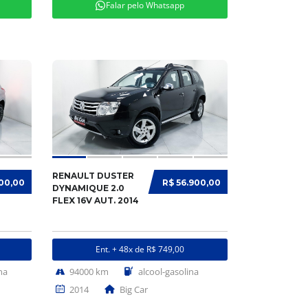
Falar pelo Whatsapp
RENAULT DUSTER
900,00
R$ 56.900,00
DYNAMIQUE 2.0
FLEX 16V AUT. 2014
Ent. + 48x de R$ 749,00
na
94000 km
alcool-gasolina
2014
Big Car