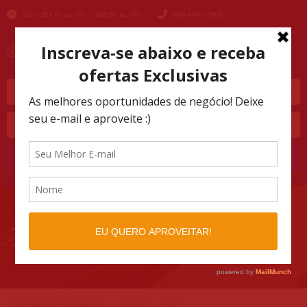
SEG - SEX 9h às 19h | SAB 9h às 18h
(48) 4042-1969
Marca
Modelo
Buscar
79711
AUTOMOTIVO SHOPPING
LISTINGS
>
>
79711