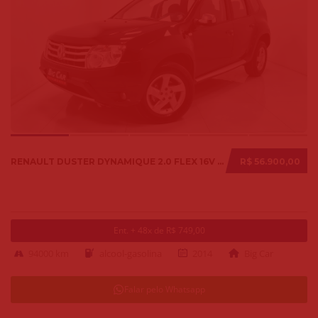
RENAULT DUSTER DYNAMIQUE 2.0 FLEX 16V AUT. 2014
R$ 56.900,00
Ent. + 48x de R$ 749,00
94000 km
alcool-gasolina
2014
Big Car
Falar pelo Whatsapp