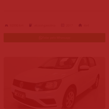
92000 km
alcool-gasolina
2017
4x4
Falar pelo Whatsapp