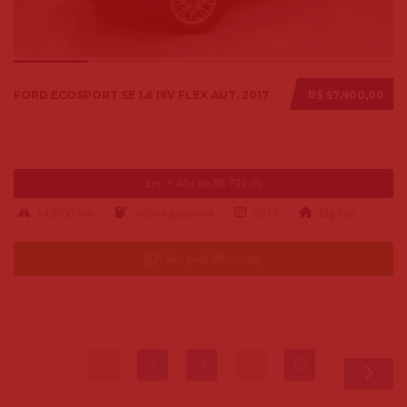
FORD ECOSPORT SE 1.6 16V FLEX AUT. 2017
R$ 57.900,00
Ent. + 48x de R$ 799,00
143000 km
alcool-gasolina
2017
Big Car
Falar pelo Whatsapp
1
2
3
…
13