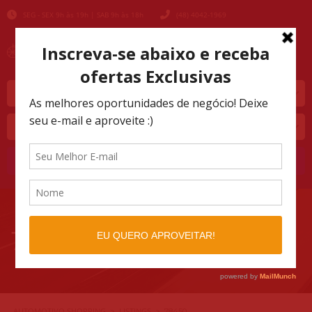
SEG - SEX 9h às 19h | SAB 9h às 18h
(48) 4042-1969
Marca
Modelo
Buscar
78450
AUTOMOTIVO SHOPPING
LISTINGS
>
>
78450