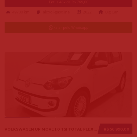
Ent. + 48x de R$ 769,00
49700 km
alcool-gasolina
2022
Big Car
Falar pelo Whatsapp
VOLKSWAGEN UP MOVE 1.0 TSI TOTAL FLEX 12V 5P 2017
R$ 56.990,00