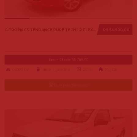
CITROËN C3 TENDANCE PURE TECH 1.2 FLEX 12V MEC. 2019
R$ 54.900,00
Ent. + 48x de R$ 769,00
66000 km
alcool-gasolina
2019
Big Car
Falar pelo Whatsapp