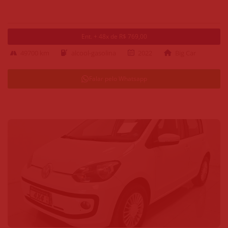
Ent. + 48x de R$ 769,00
49700 km
alcool-gasolina
2022
Big Car
Falar pelo Whatsapp