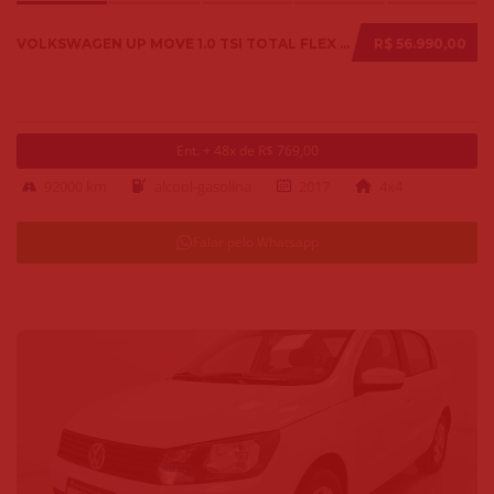
VOLKSWAGEN UP MOVE 1.0 TSI TOTAL FLEX 12V 5P 2017
R$ 56.990,00
Ent. + 48x de R$ 769,00
92000 km
alcool-gasolina
2017
4x4
Falar pelo Whatsapp