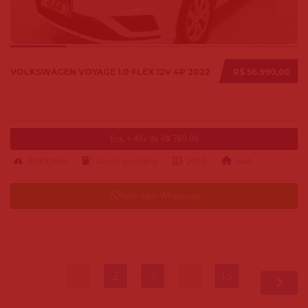
VOLKSWAGEN VOYAGE 1.0 FLEX 12V 4P 2022
R$ 56.990,00
Ent. + 48x de R$ 769,00
58900 km
alcool-gasolina
2022
4x4
Falar pelo Whatsapp
1
2
3
…
13