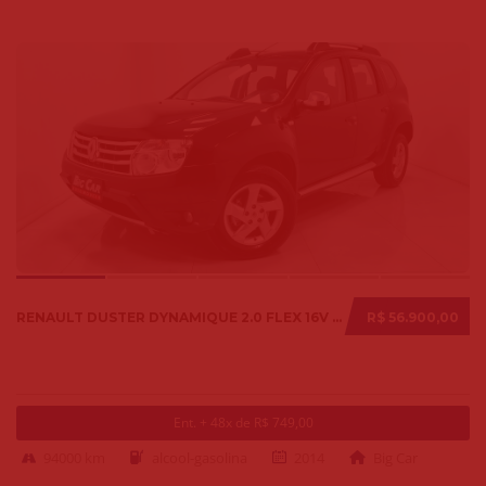
RENAULT DUSTER DYNAMIQUE 2.0 FLEX 16V AUT. 2014
R$ 56.900,00
Ent. + 48x de R$ 749,00
94000 km
alcool-gasolina
2014
Big Car