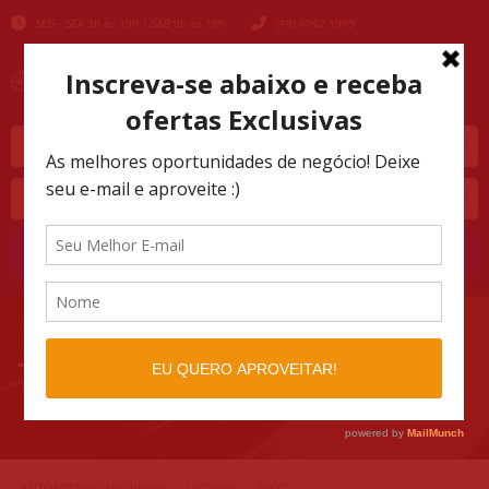
SEG - SEX 9h às 19h | SAB 9h às 18h
(48) 4042-1969
Marca
Modelo
Buscar
74000
AUTOMOTIVO SHOPPING
LISTINGS
>
>
74000