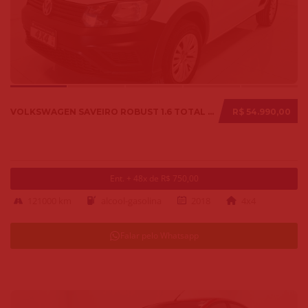
VOLKSWAGEN SAVEIRO ROBUST 1.6 TOTAL FLEX 8V 2018
R$ 54.990,00
Ent. + 48x de R$ 750,00
121000 km
alcool-gasolina
2018
4x4
Falar pelo Whatsapp