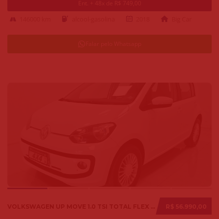
Ent. + 48x de R$ 749,00
146000 km
alcool-gasolina
2018
Big Car
Falar pelo Whatsapp
VOLKSWAGEN UP MOVE 1.0 TSI TOTAL FLEX 12V 5P 2017
R$ 56.990,00