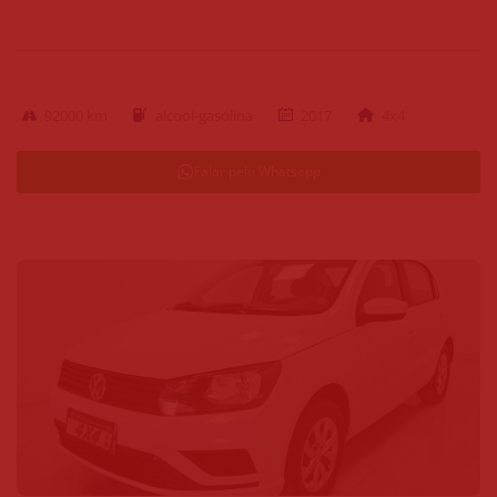
92000 km
alcool-gasolina
2017
4x4
Falar pelo Whatsapp