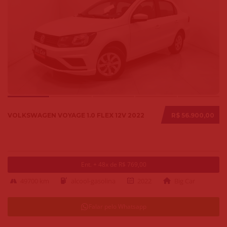
VOLKSWAGEN VOYAGE 1.0 FLEX 12V 2022
R$ 56.900,00
Ent. + 48x de R$ 769,00
49700 km
alcool-gasolina
2022
Big Car
Falar pelo Whatsapp