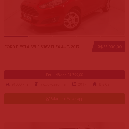
FORD FIESTA SEL 1.6 16V FLEX AUT. 2017
R$ 55.900,00
Ent. + 48x de R$ 799,00
91000 km
alcool-gasolina
2017
Big Car
Falar pelo Whatsapp