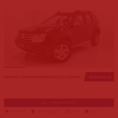
RENAULT DUSTER DYNAMIQUE 2.0 FLEX 16V AUT. 2014
R$ 56.900,00
Ent. + 48x de R$ 749,00
94000 km
alcool-gasolina
2014
Big Car