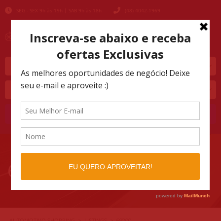
SEG - SEX 9h às 19h | SAB 9h às 18h
(48) 4042-1969
Marca
Modelo
Buscar
69200
AUTOMOTIVO SHOPPING
LISTINGS
>
>
69200