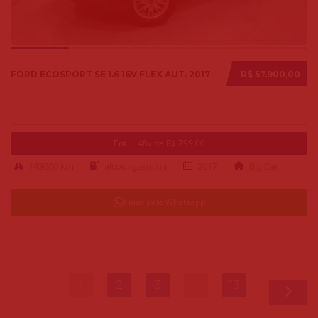
FORD ECOSPORT SE 1.6 16V FLEX AUT. 2017
R$ 57.900,00
Ent. + 48x de R$ 799,00
143000 km
alcool-gasolina
2017
Big Car
Falar pelo Whatsapp
1
2
3
…
13