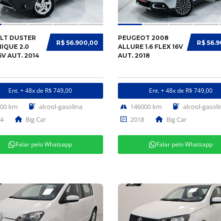
LT DUSTER
PEUGEOT 2008
R$ 56.900,00
R$ 56.
IQUE 2.0
ALLURE 1.6 FLEX 16V
6V AUT. 2014
AUT. 2018
Ent. + 48x de R$ 749,00
Ent. + 48x de R$ 749,00
000 km
alcool-gasolina
146000 km
alcool-gasoli
4
Big Car
2018
Big Car
Falar pelo Whatsapp
Falar pelo Whatsapp