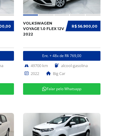
VOLKSWAGEN
900,00
R$ 56.900,00
VOYAGE 1.0 FLEX 12V
2022
Ent. + 48x de R$ 769,00
na
49700 km
alcool-gasolina
2022
Big Car
Falar pelo Whatsapp