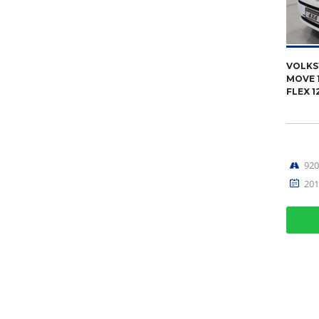
VOLKS
MOVE 1
FLEX 1
92
201