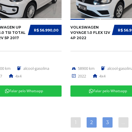
WAGEN UP
VOLKSWAGEN
R$ 56.990,00
R$ 56.
.0 TSI TOTAL
VOYAGE 1.0 FLEX 12V
2V 5P 2017
4P 2022
000 km
alcool-gasolina
58900 km
alcool-gasolin
7
4x4
2022
4x4
Falar pelo Whatsapp
Falar pelo Whatsapp
1
2
3
…