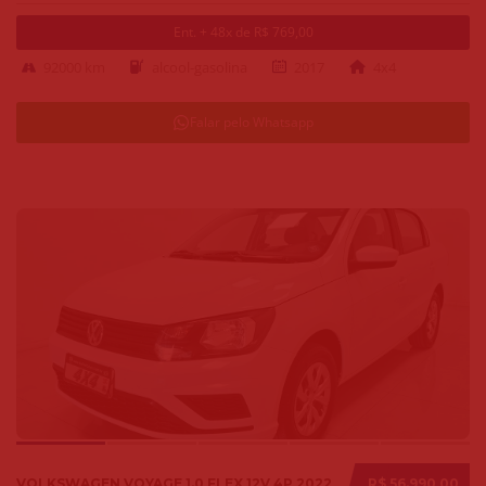
Ent. + 48x de R$ 769,00
92000 km
alcool-gasolina
2017
4x4
Falar pelo Whatsapp
VOLKSWAGEN VOYAGE 1.0 FLEX 12V 4P 2022
R$ 56.990,00