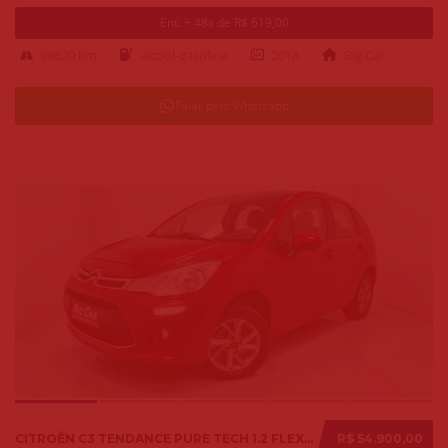
Ent. + 48x de R$ 619,00
98620 km
alcool-gasolina
2018
Big Car
Falar pelo Whatsapp
CITROËN C3 TENDANCE PURE TECH 1.2 FLEX 12V MEC. 2019
R$ 54.900,00