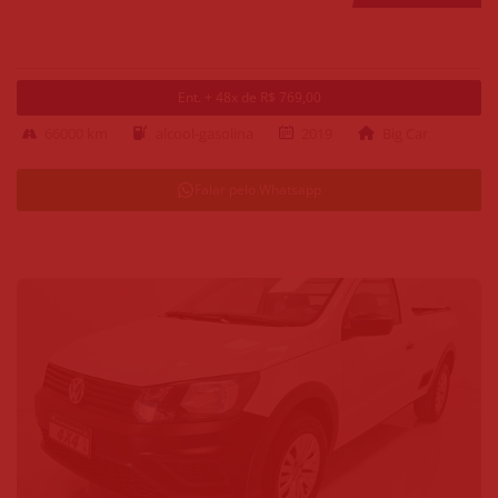
Ent. + 48x de R$ 769,00
66000 km
alcool-gasolina
2019
Big Car
Falar pelo Whatsapp