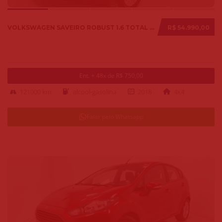
VOLKSWAGEN SAVEIRO ROBUST 1.6 TOTAL FLEX 8V 2018
R$ 54.990,00
Ent. + 48x de R$ 750,00
121000 km
alcool-gasolina
2018
4x4
Falar pelo Whatsapp