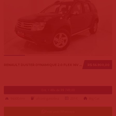
RENAULT DUSTER DYNAMIQUE 2.0 FLEX 16V AUT. 2014
R$ 56.900,00
Ent. + 48x de R$ 749,00
94000 km
alcool-gasolina
2014
Big Car
Falar pelo Whatsapp