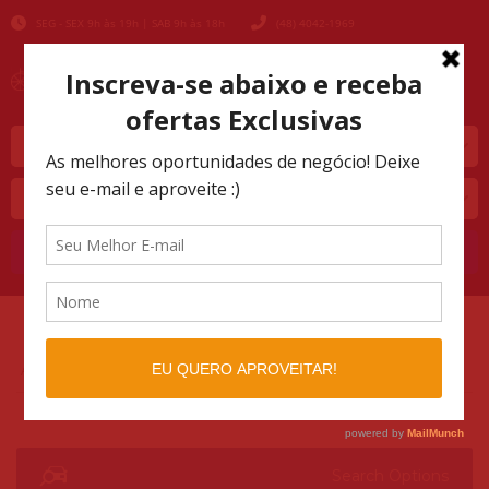
SEG - SEX 9h às 19h | SAB 9h às 18h
(48) 4042-1969
Marca
Modelo
Buscar
AUTOMOTIVO SHOPPING
LISTINGS
>
>
65000
Search Options