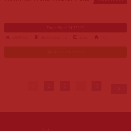
Ent. + 48x de R$ 769,00
58900 km
alcool-gasolina
2022
4x4
Falar pelo Whatsapp
1
2
3
…
13