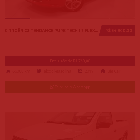
CITROËN C3 TENDANCE PURE TECH 1.2 FLEX 12V MEC. 2019
R$ 54.900,00
Ent. + 48x de R$ 769,00
66000 km
alcool-gasolina
2019
Big Car
Falar pelo Whatsapp