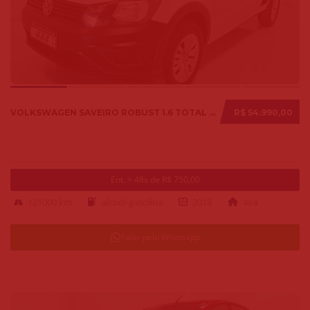
VOLKSWAGEN SAVEIRO ROBUST 1.6 TOTAL FLEX 8V 2018
R$ 54.990,00
Ent. + 48x de R$ 750,00
121000 km
alcool-gasolina
2018
4x4
Falar pelo Whatsapp