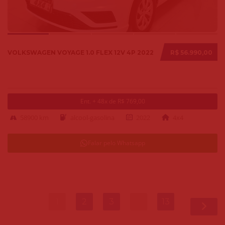
VOLKSWAGEN VOYAGE 1.0 FLEX 12V 4P 2022
R$ 56.990,00
Ent. + 48x de R$ 769,00
58900 km
alcool-gasolina
2022
4x4
Falar pelo Whatsapp
1
2
3
…
13