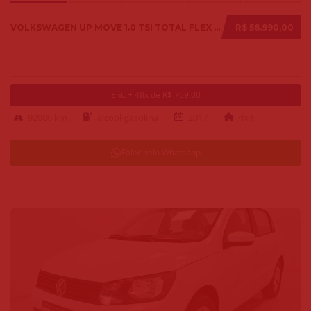
VOLKSWAGEN UP MOVE 1.0 TSI TOTAL FLEX 12V 5P 2017
R$ 56.990,00
Ent. + 48x de R$ 769,00
92000 km
alcool-gasolina
2017
4x4
Falar pelo Whatsapp