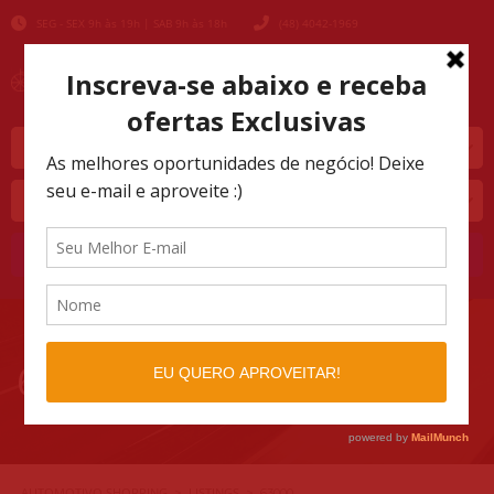
SEG - SEX 9h às 19h | SAB 9h às 18h
(48) 4042-1969
Marca
Modelo
Buscar
63000
AUTOMOTIVO SHOPPING
LISTINGS
>
>
63000