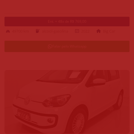
Ent. + 48x de R$ 769,00
49700 km
alcool-gasolina
2022
Big Car
Falar pelo Whatsapp