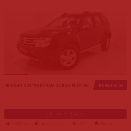
RENAULT DUSTER DYNAMIQUE 2.0 FLEX 16V AUT. 2014
R$ 56.900,00
Ent. + 48x de R$ 749,00
94000 km
alcool-gasolina
2014
Big Car