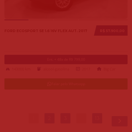
FORD ECOSPORT SE 1.6 16V FLEX AUT. 2017
R$ 57.900,00
Ent. + 48x de R$ 799,00
143000 km
alcool-gasolina
2017
Big Car
Falar pelo Whatsapp
1
2
3
…
13