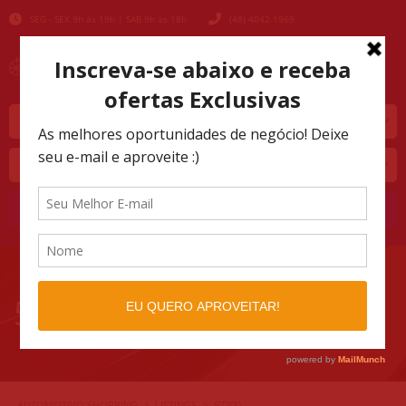
SEG - SEX 9h às 19h | SAB 9h às 18h
(48) 4042-1969
Marca
Modelo
Buscar
57200
AUTOMOTIVO SHOPPING
LISTINGS
>
>
57200