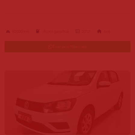
92000 km
alcool-gasolina
2017
4x4
Falar pelo Whatsapp