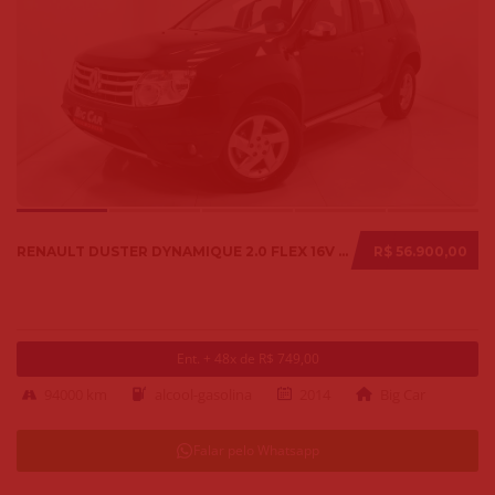
RENAULT DUSTER DYNAMIQUE 2.0 FLEX 16V AUT. 2014
R$ 56.900,00
Ent. + 48x de R$ 749,00
94000 km
alcool-gasolina
2014
Big Car
Falar pelo Whatsapp