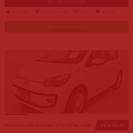
Ent. + 48x de R$ 769,00
49700 km
alcool-gasolina
2022
Big Car
Falar pelo Whatsapp
VOLKSWAGEN UP MOVE 1.0 TSI TOTAL FLEX 12V 5P 2017
R$ 56.990,00