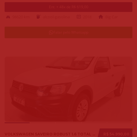
Ent. + 48x de R$ 619,00
98620 km
alcool-gasolina
2018
Big Car
Falar pelo Whatsapp
VOLKSWAGEN SAVEIRO ROBUST 1.6 TOTAL FLEX 8V 2018
R$ 54.990,00