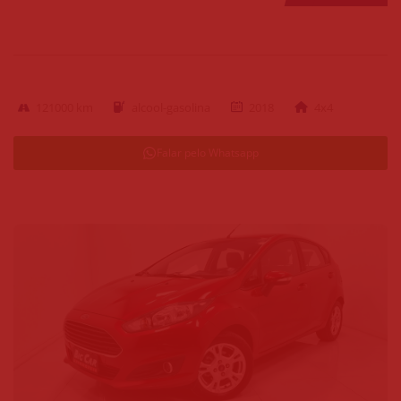
121000 km
alcool-gasolina
2018
4x4
Falar pelo Whatsapp