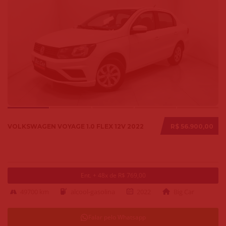
VOLKSWAGEN VOYAGE 1.0 FLEX 12V 2022
R$ 56.900,00
Ent. + 48x de R$ 769,00
49700 km
alcool-gasolina
2022
Big Car
Falar pelo Whatsapp