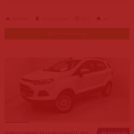
58900 km
alcool-gasolina
2022
4x4
Falar pelo Whatsapp
FORD ECOSPORT SE 1.6 16V FLEX AUT. 2017
R$ 57.900,00