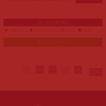
Ent. + 48x de R$ 799,00
143000 km
alcool-gasolina
2017
Big Car
Falar pelo Whatsapp
1
2
3
…
13