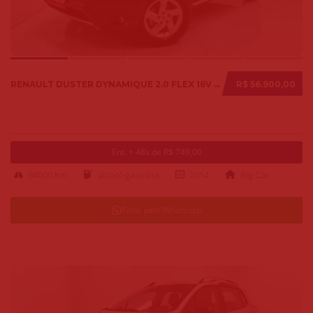
RENAULT DUSTER DYNAMIQUE 2.0 FLEX 16V AUT. 2014
R$ 56.900,00
Ent. + 48x de R$ 749,00
94000 km
alcool-gasolina
2014
Big Car
Falar pelo Whatsapp