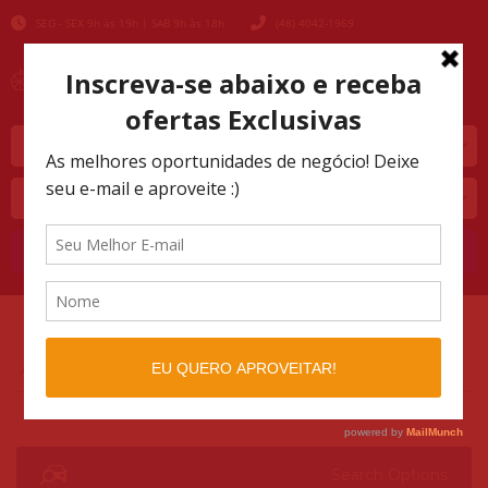
SEG - SEX 9h às 19h | SAB 9h às 18h
(48) 4042-1969
Marca
Modelo
Buscar
AUTOMOTIVO SHOPPING
LISTINGS
>
>
49700
Search Options