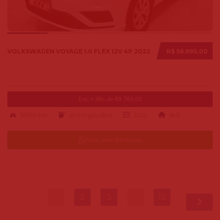
VOLKSWAGEN VOYAGE 1.0 FLEX 12V 4P 2022
R$ 56.990,00
Ent. + 48x de R$ 769,00
58900 km
alcool-gasolina
2022
4x4
Falar pelo Whatsapp
1
2
3
…
13