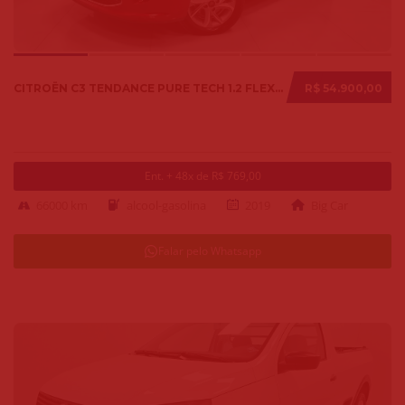
CITROËN C3 TENDANCE PURE TECH 1.2 FLEX 12V MEC. 2019
R$ 54.900,00
Ent. + 48x de R$ 769,00
66000 km
alcool-gasolina
2019
Big Car
Falar pelo Whatsapp