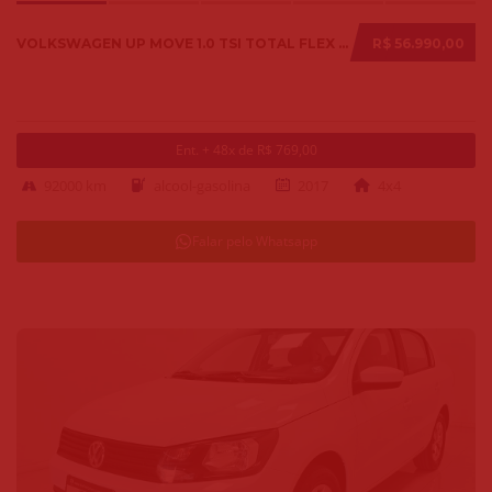
VOLKSWAGEN UP MOVE 1.0 TSI TOTAL FLEX 12V 5P 2017
R$ 56.990,00
Ent. + 48x de R$ 769,00
92000 km
alcool-gasolina
2017
4x4
Falar pelo Whatsapp