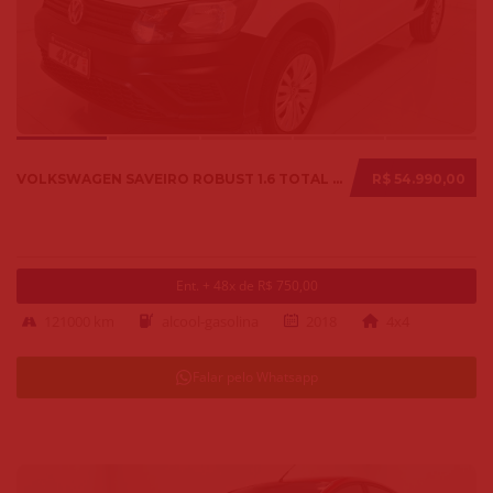
VOLKSWAGEN SAVEIRO ROBUST 1.6 TOTAL FLEX 8V 2018
R$ 54.990,00
Ent. + 48x de R$ 750,00
121000 km
alcool-gasolina
2018
4x4
Falar pelo Whatsapp