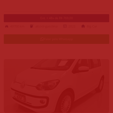
Ent. + 48x de R$ 769,00
49700 km
alcool-gasolina
2022
Big Car
Falar pelo Whatsapp