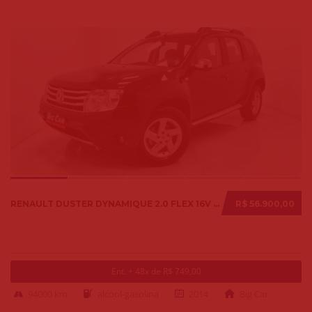
RENAULT DUSTER DYNAMIQUE 2.0 FLEX 16V AUT. 2014
R$ 56.900,00
Ent. + 48x de R$ 749,00
94000 km
alcool-gasolina
2014
Big Car