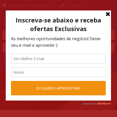
SEG - SEX 9h às 19h | SAB 9h às 18h
(48) 4042-1969
Marca
Modelo
Buscar
42632
AUTOMOTIVO SHOPPING
LISTINGS
>
>
42632