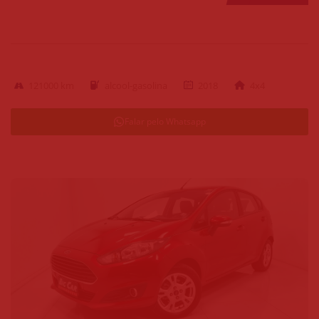
121000 km
alcool-gasolina
2018
4x4
Falar pelo Whatsapp