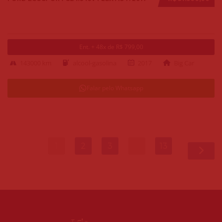
Ent. + 48x de R$ 799,00
143000 km
alcool-gasolina
2017
Big Car
Falar pelo Whatsapp
1
2
3
…
13