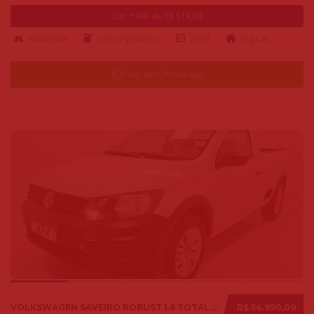
Ent. + 48x de R$ 619,00
98620 km
alcool-gasolina
2018
Big Car
Falar pelo Whatsapp
VOLKSWAGEN SAVEIRO ROBUST 1.6 TOTAL FLEX 8V 2018
R$ 54.990,00