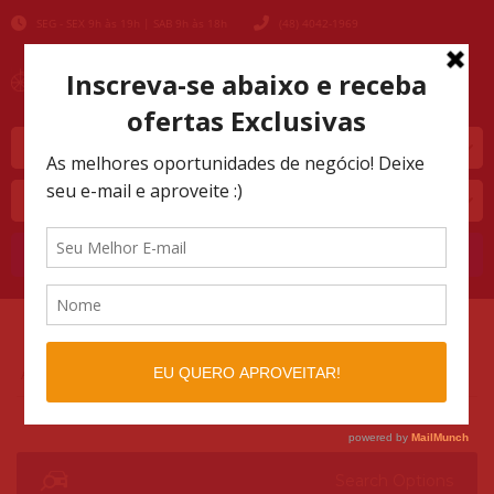
SEG - SEX 9h às 19h | SAB 9h às 18h
(48) 4042-1969
Marca
Modelo
Buscar
AUTOMOTIVO SHOPPING
LISTINGS
>
>
41050
Search Options