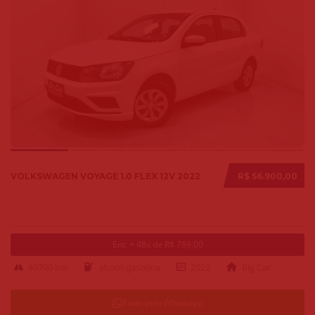
VOLKSWAGEN VOYAGE 1.0 FLEX 12V 2022
R$ 56.900,00
Ent. + 48x de R$ 769,00
49700 km
alcool-gasolina
2022
Big Car
Falar pelo Whatsapp