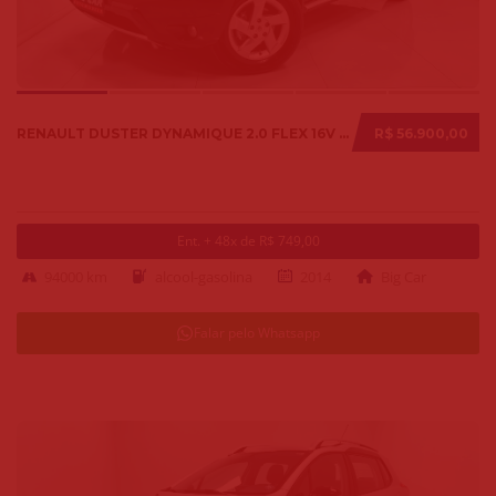
RENAULT DUSTER DYNAMIQUE 2.0 FLEX 16V AUT. 2014
R$ 56.900,00
Ent. + 48x de R$ 749,00
94000 km
alcool-gasolina
2014
Big Car
Falar pelo Whatsapp