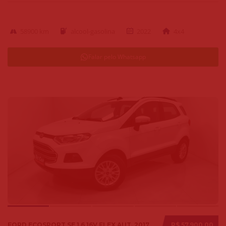
58900 km
alcool-gasolina
2022
4x4
Falar pelo Whatsapp
FORD ECOSPORT SE 1.6 16V FLEX AUT. 2017
R$ 57.900,00