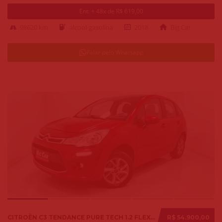
Ent. + 48x de R$ 619,00
98620 km
alcool-gasolina
2018
Big Car
Falar pelo Whatsapp
CITROËN C3 TENDANCE PURE TECH 1.2 FLEX 12V MEC. 2019
R$ 54.900,00