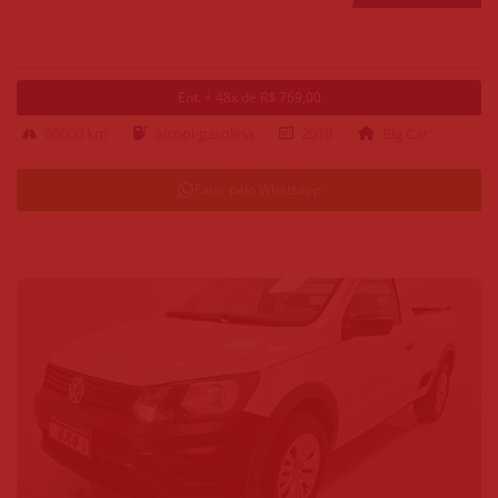
Ent. + 48x de R$ 769,00
66000 km
alcool-gasolina
2019
Big Car
Falar pelo Whatsapp