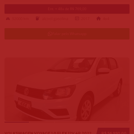
Ent. + 48x de R$ 769,00
92000 km
alcool-gasolina
2017
4x4
Falar pelo Whatsapp
VOLKSWAGEN VOYAGE 1.0 FLEX 12V 4P 2022
R$ 56.990,00