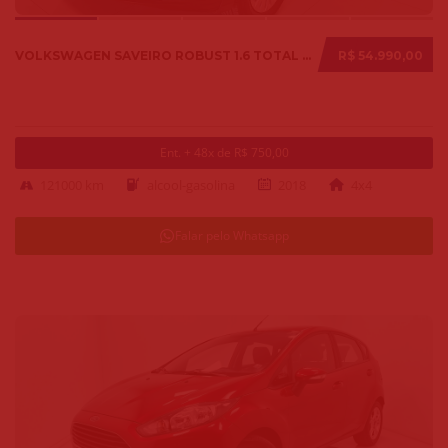
VOLKSWAGEN SAVEIRO ROBUST 1.6 TOTAL FLEX 8V 2018
R$ 54.990,00
Ent. + 48x de R$ 750,00
121000 km
alcool-gasolina
2018
4x4
Falar pelo Whatsapp