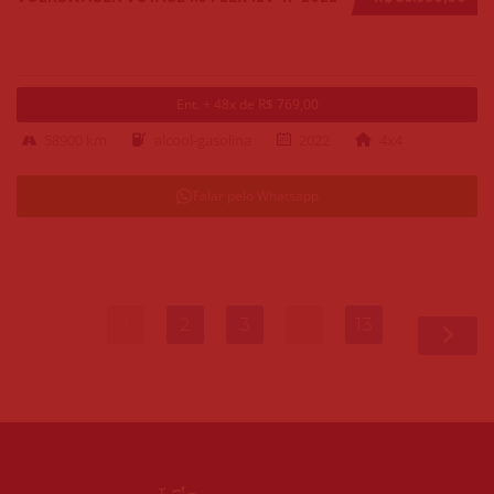
Ent. + 48x de R$ 769,00
58900 km
alcool-gasolina
2022
4x4
Falar pelo Whatsapp
1
2
3
…
13