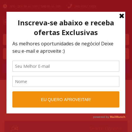
SEG - SEX 9h às 19h | SAB 9h às 18h
(48) 4042-1969
Marca
Modelo
Buscar
AUTOMOTIVO SHOPPING
LISTINGS
>
>
35780
Search Options