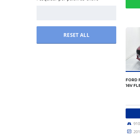
RESET ALL
FORD F
16V FL
91
201