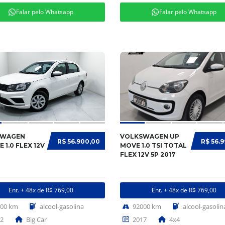
Falar pelo Whatsapp
Falar pelo Whatsapp
SWAGEN
VOLKSWAGEN UP
R$ 56.900,00
R$ 56.
 1.0 FLEX 12V
MOVE 1.0 TSI TOTAL
FLEX 12V 5P 2017
Ent. + 48x de R$ 769,00
Ent. + 48x de R$ 769,00
700 km
alcool-gasolina
92000 km
alcool-gasolin
2
Big Car
2017
4x4