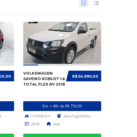
VOLKSWAGEN
900,00
R$ 54.990,00
SAVEIRO ROBUST 1.6
TOTAL FLEX 8V 2018
Ent. + 48x de R$ 750,00
a
121000 km
alcool-gasolina
2018
4x4