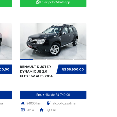
Falar pelo Whatsapp
RENAULT DUSTER
900,00
R$ 56.900,00
DYNAMIQUE 2.0
FLEX 16V AUT. 2014
Ent. + 48x de R$ 749,00
na
94000 km
alcool-gasolina
2014
Big Car