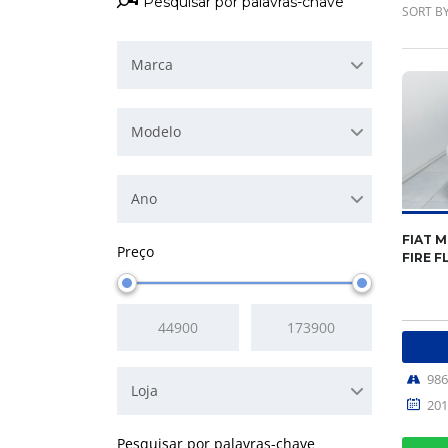
SORT BY
Marca
Modelo
Ano
FIAT M
Preço
FIRE F
98
Loja
201