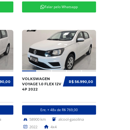
Falar pelo Whatsapp
VOLKSWAGEN
990,00
R$ 56.990,00
VOYAGE 1.0 FLEX 12V
4P 2022
Ent. + 48x de R$ 769,00
a
58900 km
alcool-gasolina
2022
4x4