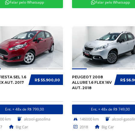
Falar pelo Whatsapp
Falar pelo Whatsapp
IESTA SEL 1.6
PEUGEOT 2008
R$ 55.900,00
R$ 56.
EX AUT. 2017
ALLURE 1.6 FLEX 16V
AUT. 2018
Ent. + 48x de R$ 799,00
Ent. + 48x de R$ 749,00
000 km
alcool-gasolina
146000 km
alcool-gasoli
7
Big Car
2018
Big Car