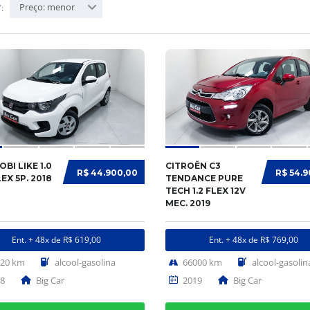
Preço: menor
:
OBI LIKE 1.0
CITROËN C3
R$ 44.900,00
R$ 54.
LEX 5P. 2018
TENDANCE PURE
TECH 1.2 FLEX 12V
MEC. 2019
Ent. + 48x de R$ 619,00
Ent. + 48x de R$ 769,00
620 km
alcool-gasolina
66000 km
alcool-gasolin
8
Big Car
2019
Big Car