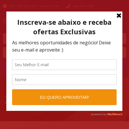
SEG - SEX 9h às 19h | SAB 9h às 18h
(48) 4042-1969
Marca
Modelo
Buscar
24700
AUTOMOTIVO SHOPPING
LISTINGS
>
>
24700