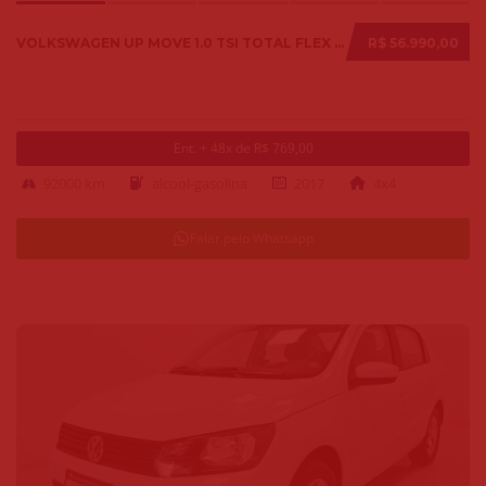
VOLKSWAGEN UP MOVE 1.0 TSI TOTAL FLEX 12V 5P 2017
R$ 56.990,00
Ent. + 48x de R$ 769,00
92000 km
alcool-gasolina
2017
4x4
Falar pelo Whatsapp