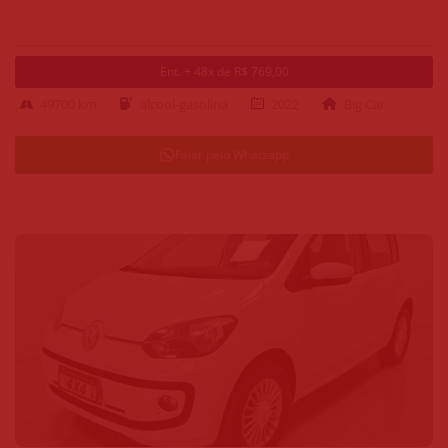
Ent. + 48x de R$ 769,00
49700 km
alcool-gasolina
2022
Big Car
Falar pelo Whatsapp