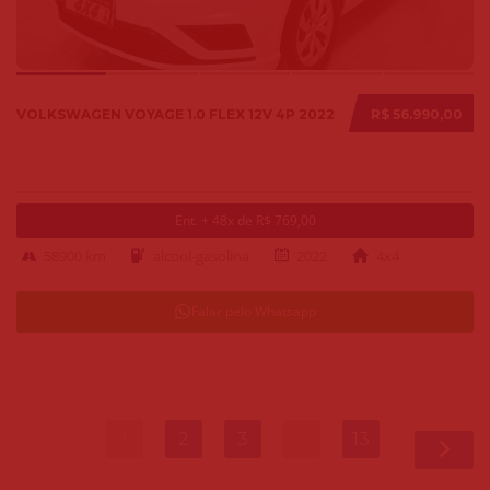
VOLKSWAGEN VOYAGE 1.0 FLEX 12V 4P 2022
R$ 56.990,00
Ent. + 48x de R$ 769,00
58900 km
alcool-gasolina
2022
4x4
Falar pelo Whatsapp
1
2
3
…
13