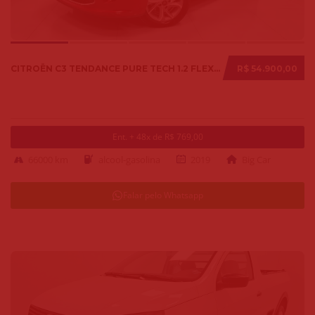
CITROËN C3 TENDANCE PURE TECH 1.2 FLEX 12V MEC. 2019
R$ 54.900,00
Ent. + 48x de R$ 769,00
66000 km
alcool-gasolina
2019
Big Car
Falar pelo Whatsapp