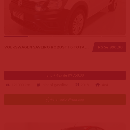
VOLKSWAGEN SAVEIRO ROBUST 1.6 TOTAL FLEX 8V 2018
R$ 54.990,00
Ent. + 48x de R$ 750,00
121000 km
alcool-gasolina
2018
4x4
Falar pelo Whatsapp