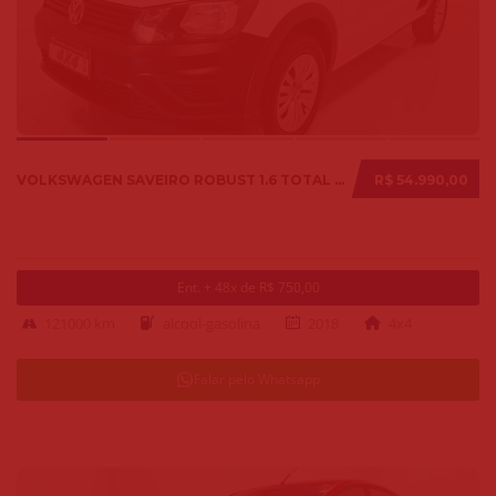
VOLKSWAGEN SAVEIRO ROBUST 1.6 TOTAL FLEX 8V 2018
R$ 54.990,00
Ent. + 48x de R$ 750,00
121000 km
alcool-gasolina
2018
4x4
Falar pelo Whatsapp