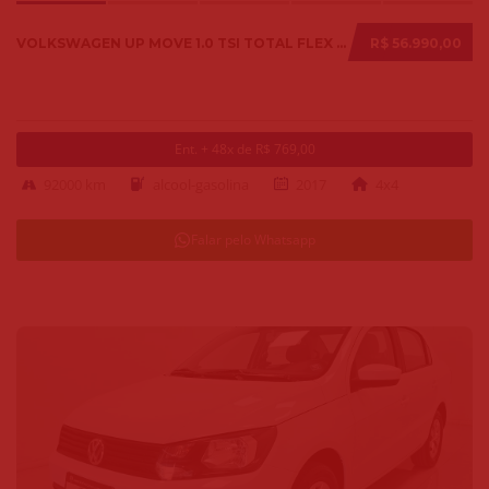
VOLKSWAGEN UP MOVE 1.0 TSI TOTAL FLEX 12V 5P 2017
R$ 56.990,00
Ent. + 48x de R$ 769,00
92000 km
alcool-gasolina
2017
4x4
Falar pelo Whatsapp