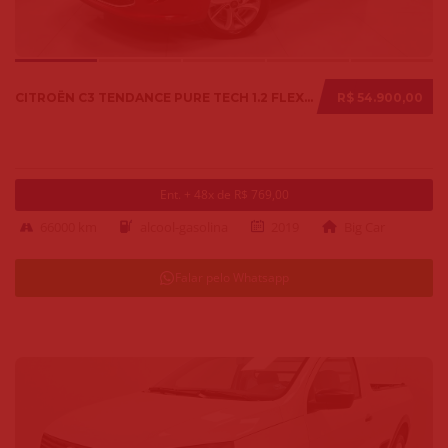
CITROËN C3 TENDANCE PURE TECH 1.2 FLEX 12V MEC. 2019
R$ 54.900,00
Ent. + 48x de R$ 769,00
66000 km
alcool-gasolina
2019
Big Car
Falar pelo Whatsapp