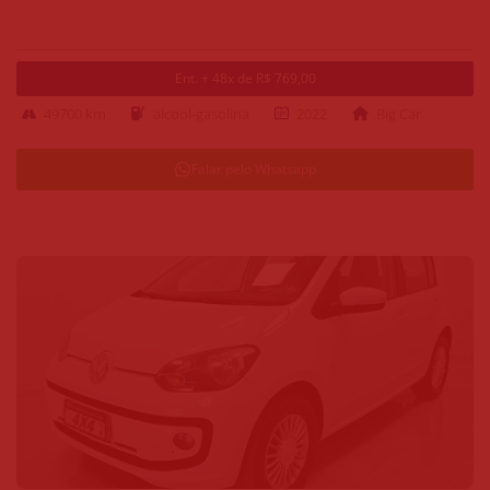
Ent. + 48x de R$ 769,00
49700 km
alcool-gasolina
2022
Big Car
Falar pelo Whatsapp