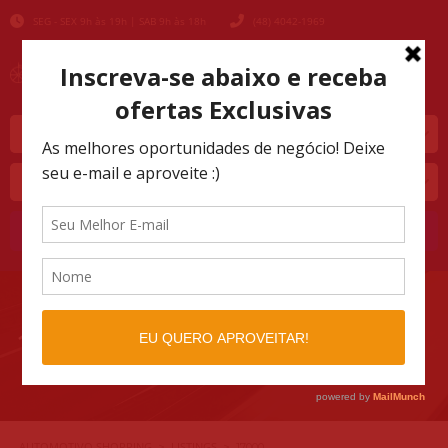
SEG - SEX 9h às 19h | SAB 9h às 18h
(48) 4042-1969
Marca
Modelo
Buscar
17000
AUTOMOTIVO SHOPPING
LISTINGS
>
>
17000