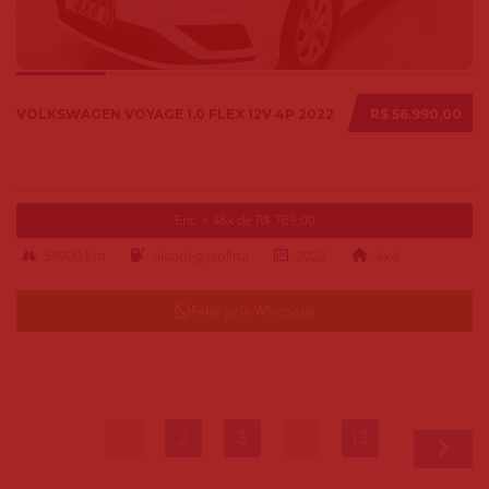
VOLKSWAGEN VOYAGE 1.0 FLEX 12V 4P 2022
R$ 56.990,00
Ent. + 48x de R$ 769,00
58900 km
alcool-gasolina
2022
4x4
Falar pelo Whatsapp
1
2
3
…
13