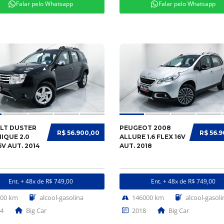
Falar pelo Whatsapp
Falar pelo Whatsapp
LT DUSTER
PEUGEOT 2008
R$ 56.900,00
R$ 56.
IQUE 2.0
ALLURE 1.6 FLEX 16V
6V AUT. 2014
AUT. 2018
Ent. + 48x de R$ 749,00
Ent. + 48x de R$ 749,00
000 km
alcool-gasolina
146000 km
alcool-gasoli
4
Big Car
2018
Big Car