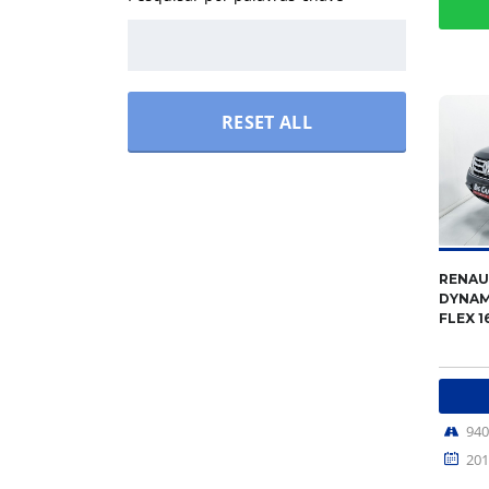
RESET ALL
RENAU
DYNAM
FLEX 1
94
201