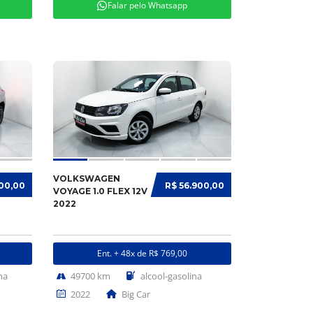
Falar pelo Whatsapp
VOLKSWAGEN
900,00
R$ 56.900,00
VOYAGE 1.0 FLEX 12V
2022
Ent. + 48x de R$ 769,00
na
49700 km
alcool-gasolina
2022
Big Car