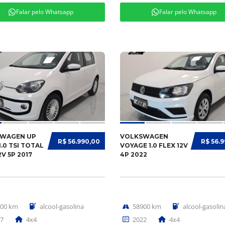
Falar pelo Whatsapp
Falar pelo Whatsapp
WAGEN UP
VOLKSWAGEN
R$ 56.990,00
R$ 56.
.0 TSI TOTAL
VOYAGE 1.0 FLEX 12V
2V 5P 2017
4P 2022
000 km
alcool-gasolina
58900 km
alcool-gasolin
7
4x4
2022
4x4