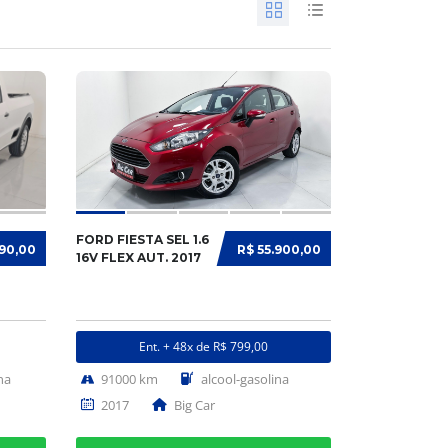
FORD FIESTA SEL 1.6
990,00
R$ 55.900,00
16V FLEX AUT. 2017
Ent. + 48x de R$ 799,00
na
91000 km
alcool-gasolina
2017
Big Car