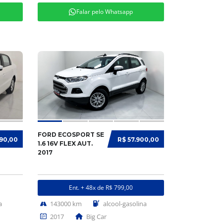
Falar pelo Whatsapp
FORD ECOSPORT SE
990,00
R$ 57.900,00
1.6 16V FLEX AUT.
2017
Ent. + 48x de R$ 799,00
a
143000 km
alcool-gasolina
2017
Big Car