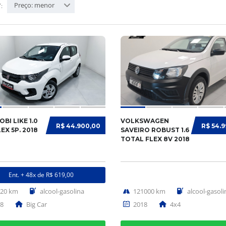
Preço: menor
:
OBI LIKE 1.0
VOLKSWAGEN
R$ 44.900,00
R$ 54.
LEX 5P. 2018
SAVEIRO ROBUST 1.6
TOTAL FLEX 8V 2018
Ent. + 48x de R$ 619,00
620 km
alcool-gasolina
121000 km
alcool-gasoli
8
Big Car
2018
4x4