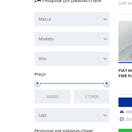
SORT BY
Marca
Modelo
Ano
FIAT M
Preço
FIRE F
98
Loja
201