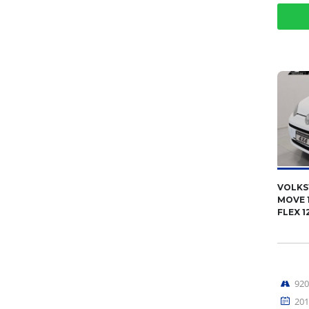
VOLKS
MOVE 1
FLEX 1
92
201