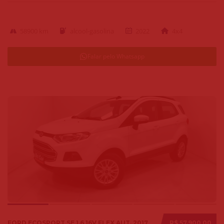
58900 km
alcool-gasolina
2022
4x4
Falar pelo Whatsapp
FORD ECOSPORT SE 1.6 16V FLEX AUT. 2017
R$ 57.900,00