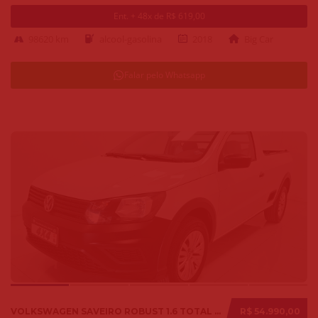
Ent. + 48x de R$ 619,00
98620 km
alcool-gasolina
2018
Big Car
Falar pelo Whatsapp
VOLKSWAGEN SAVEIRO ROBUST 1.6 TOTAL FLEX 8V 2018
R$ 54.990,00