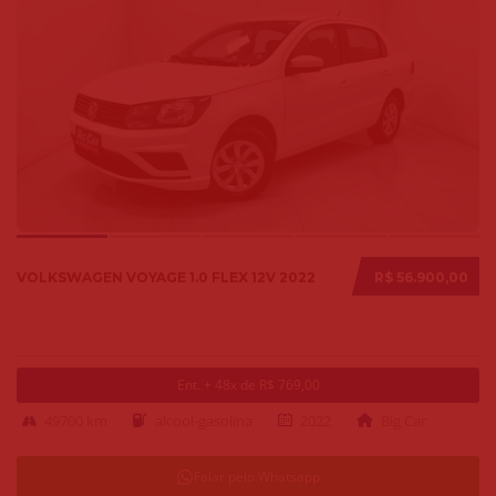
VOLKSWAGEN VOYAGE 1.0 FLEX 12V 2022
R$ 56.900,00
Ent. + 48x de R$ 769,00
49700 km
alcool-gasolina
2022
Big Car
Falar pelo Whatsapp