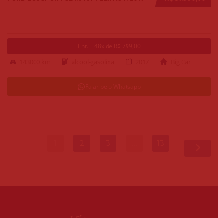
Ent. + 48x de R$ 799,00
143000 km
alcool-gasolina
2017
Big Car
Falar pelo Whatsapp
1
2
3
…
13