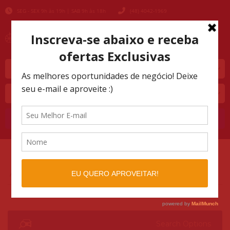
SEG - SEX 9h às 19h | SAB 9h às 18h
(48) 4042-1969
Marca
Modelo
Buscar
AUTOMOTIVO SHOPPING
LISTINGS
>
>
103000
Search Options