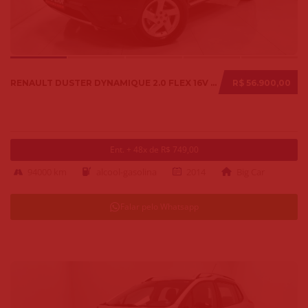
RENAULT DUSTER DYNAMIQUE 2.0 FLEX 16V AUT. 2014
R$ 56.900,00
Ent. + 48x de R$ 749,00
94000 km
alcool-gasolina
2014
Big Car
Falar pelo Whatsapp