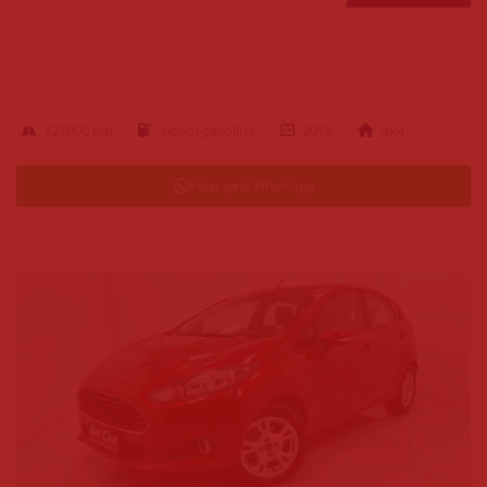
121000 km
alcool-gasolina
2018
4x4
Falar pelo Whatsapp