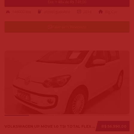
Ent. + 48x de R$ 749,00
146000 km
alcool-gasolina
2018
Big Car
Falar pelo Whatsapp
VOLKSWAGEN UP MOVE 1.0 TSI TOTAL FLEX 12V 5P 2017
R$ 56.990,00