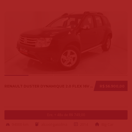
RENAULT DUSTER DYNAMIQUE 2.0 FLEX 16V AUT. 2014
R$ 56.900,00
Ent. + 48x de R$ 749,00
94000 km
alcool-gasolina
2014
Big Car