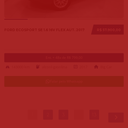
FORD ECOSPORT SE 1.6 16V FLEX AUT. 2017
R$ 57.900,00
Ent. + 48x de R$ 799,00
143000 km
alcool-gasolina
2017
Big Car
Falar pelo Whatsapp
1
2
3
…
13