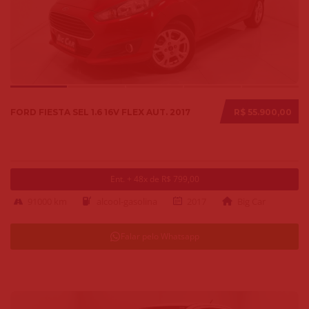
FORD FIESTA SEL 1.6 16V FLEX AUT. 2017
R$ 55.900,00
Ent. + 48x de R$ 799,00
91000 km
alcool-gasolina
2017
Big Car
Falar pelo Whatsapp