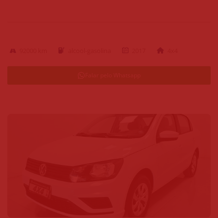
92000 km
alcool-gasolina
2017
4x4
Falar pelo Whatsapp