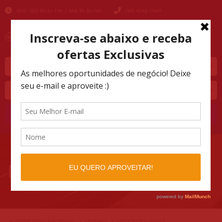
SEG - SEX 9h às 19h | SAB 9h às 18h
(48) 4042-1969
Marca
Modelo
Buscar
MERCEDES-BENZ
AUTOMOTIVO SHOPPING
LISTINGS
>
>
MERCEDES-BENZ