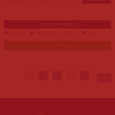
Ent. + 48x de R$ 769,00
58900 km
alcool-gasolina
2022
4x4
Falar pelo Whatsapp
1
2
3
…
13