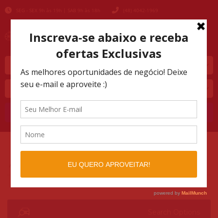
SEG - SEX 9h às 19h | SAB 9h às 18h
(48) 4042-1969
Marca
Modelo
Buscar
AUTOMOTIVO SHOPPING
LISTINGS
>
>
CHEVROLET
Search Options