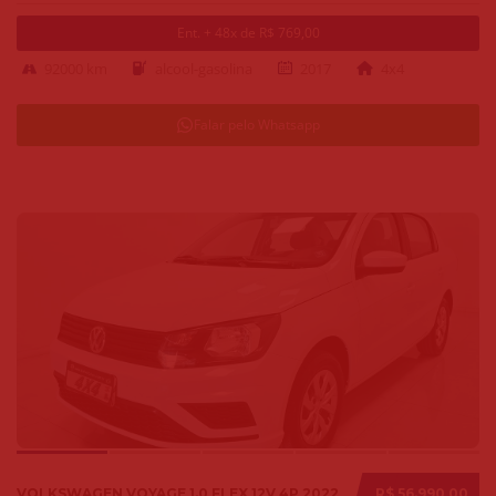
Ent. + 48x de R$ 769,00
92000 km
alcool-gasolina
2017
4x4
Falar pelo Whatsapp
VOLKSWAGEN VOYAGE 1.0 FLEX 12V 4P 2022
R$ 56.990,00