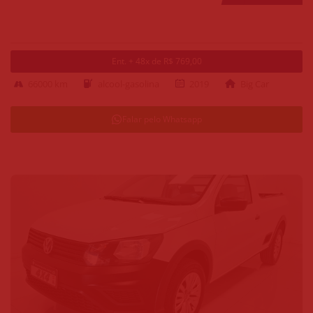
Ent. + 48x de R$ 769,00
66000 km
alcool-gasolina
2019
Big Car
Falar pelo Whatsapp