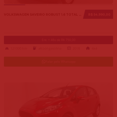
VOLKSWAGEN SAVEIRO ROBUST 1.6 TOTAL FLEX 8V 2018
R$ 54.990,00
Ent. + 48x de R$ 750,00
121000 km
alcool-gasolina
2018
4x4
Falar pelo Whatsapp