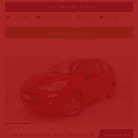
Ent. + 48x de R$ 619,00
98620 km
alcool-gasolina
2018
Big Car
Falar pelo Whatsapp
CITROËN C3 TENDANCE PURE TECH 1.2 FLEX 12V MEC. 2019
R$ 54.900,00