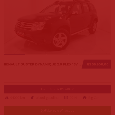
RENAULT DUSTER DYNAMIQUE 2.0 FLEX 16V AUT. 2014
R$ 56.900,00
Ent. + 48x de R$ 749,00
94000 km
alcool-gasolina
2014
Big Car
Falar pelo Whatsapp