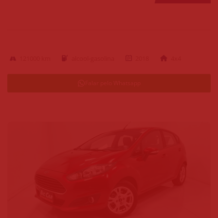
121000 km
alcool-gasolina
2018
4x4
Falar pelo Whatsapp