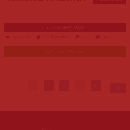
Ent. + 48x de R$ 799,00
143000 km
alcool-gasolina
2017
Big Car
Falar pelo Whatsapp
1
2
3
…
13