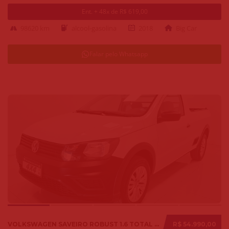
Ent. + 48x de R$ 619,00
98620 km
alcool-gasolina
2018
Big Car
Falar pelo Whatsapp
VOLKSWAGEN SAVEIRO ROBUST 1.6 TOTAL FLEX 8V 2018
R$ 54.990,00