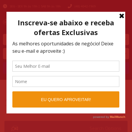
SEG - SEX 9h às 19h | SAB 9h às 18h
(48) 4042-1969
Marca
Modelo
Buscar
AUTOMOTIVO SHOPPING
LISTINGS
>
>
GASOLINA
Search Options