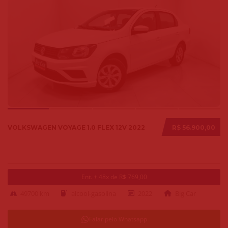
VOLKSWAGEN VOYAGE 1.0 FLEX 12V 2022
R$ 56.900,00
Ent. + 48x de R$ 769,00
49700 km
alcool-gasolina
2022
Big Car
Falar pelo Whatsapp