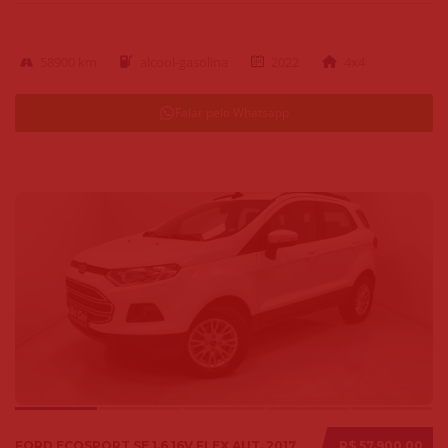
58900 km
alcool-gasolina
2022
4x4
Falar pelo Whatsapp
FORD ECOSPORT SE 1.6 16V FLEX AUT. 2017
R$ 57.900,00