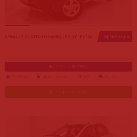
RENAULT DUSTER DYNAMIQUE 2.0 FLEX 16V AUT. 2014
R$ 56.900,00
Ent. + 48x de R$ 749,00
94000 km
alcool-gasolina
2014
Big Car
Falar pelo Whatsapp