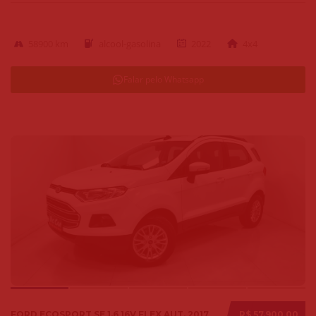
58900 km
alcool-gasolina
2022
4x4
Falar pelo Whatsapp
FORD ECOSPORT SE 1.6 16V FLEX AUT. 2017
R$ 57.900,00