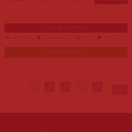
Ent. + 48x de R$ 799,00
143000 km
alcool-gasolina
2017
Big Car
Falar pelo Whatsapp
1
2
3
…
13