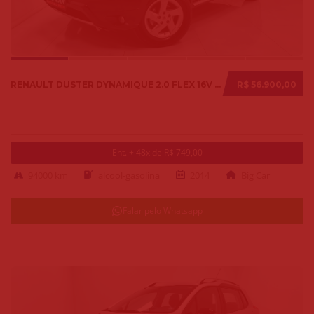
RENAULT DUSTER DYNAMIQUE 2.0 FLEX 16V AUT. 2014
R$ 56.900,00
Ent. + 48x de R$ 749,00
94000 km
alcool-gasolina
2014
Big Car
Falar pelo Whatsapp