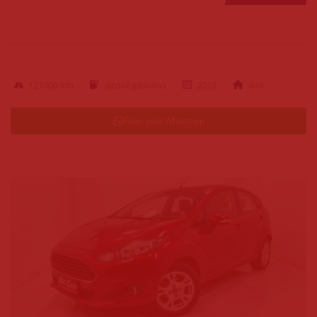
121000 km
alcool-gasolina
2018
4x4
Falar pelo Whatsapp