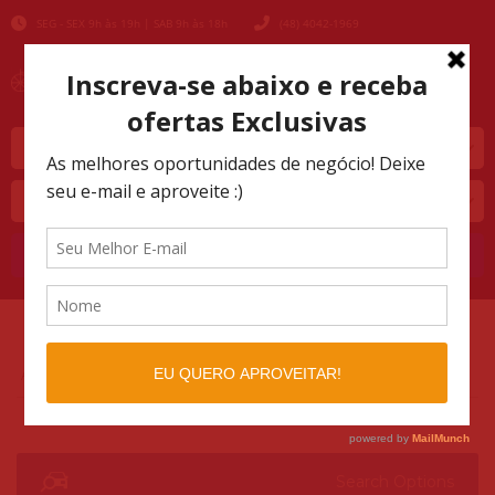
SEG - SEX 9h às 19h | SAB 9h às 18h
(48) 4042-1969
Marca
Modelo
Buscar
AUTOMOTIVO SHOPPING
LISTINGS
>
>
ALCOOL-GASOLINA
Search Options