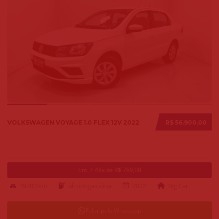
VOLKSWAGEN VOYAGE 1.0 FLEX 12V 2022
R$ 56.900,00
Ent. + 48x de R$ 769,00
49700 km
alcool-gasolina
2022
Big Car
Falar pelo Whatsapp