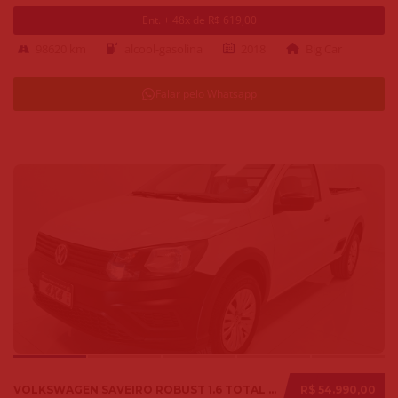
Ent. + 48x de R$ 619,00
98620 km
alcool-gasolina
2018
Big Car
Falar pelo Whatsapp
VOLKSWAGEN SAVEIRO ROBUST 1.6 TOTAL FLEX 8V 2018
R$ 54.990,00