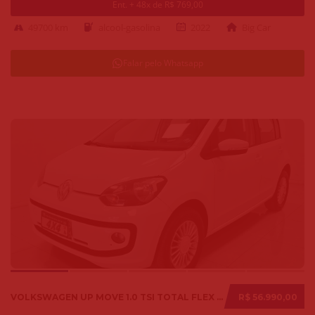
Ent. + 48x de R$ 769,00
49700 km
alcool-gasolina
2022
Big Car
Falar pelo Whatsapp
VOLKSWAGEN UP MOVE 1.0 TSI TOTAL FLEX 12V 5P 2017
R$ 56.990,00