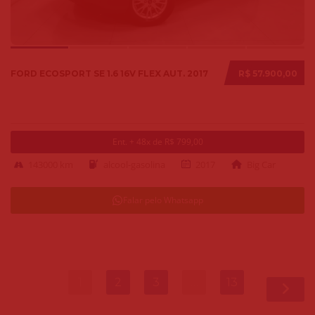
FORD ECOSPORT SE 1.6 16V FLEX AUT. 2017
R$ 57.900,00
Ent. + 48x de R$ 799,00
143000 km
alcool-gasolina
2017
Big Car
Falar pelo Whatsapp
1
2
3
…
13