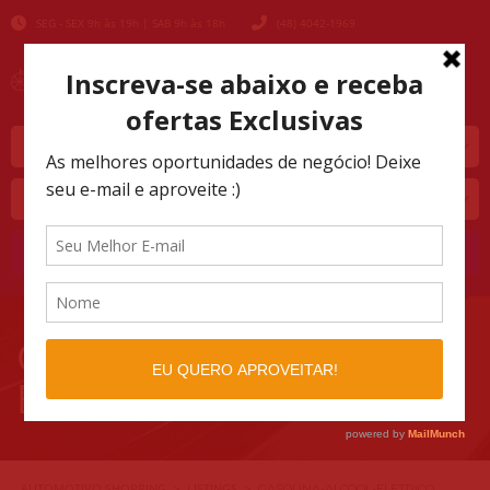
SEG - SEX 9h às 19h | SAB 9h às 18h
(48) 4042-1969
Marca
Modelo
Buscar
GASOLINA-ALCOOL-
ELETRICO
AUTOMOTIVO SHOPPING
LISTINGS
>
>
GASOLINA-ALCOOL-ELETRICO