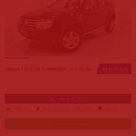
RENAULT DUSTER DYNAMIQUE 2.0 FLEX 16V AUT. 2014
R$ 56.900,00
Ent. + 48x de R$ 749,00
94000 km
alcool-gasolina
2014
Big Car
Falar pelo Whatsapp