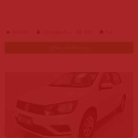
92000 km
alcool-gasolina
2017
4x4
Falar pelo Whatsapp