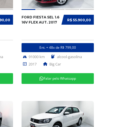
FORD FIESTA SEL 1.6
990,00
R$ 55.900,00
16V FLEX AUT. 2017
Ent. + 48x de R$ 799,00
na
91000 km
alcool-gasolina
2017
Big Car
Falar pelo Whatsapp