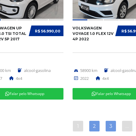
WAGEN UP
VOLKSWAGEN
R$ 56.990,00
R$ 56.
.0 TSI TOTAL
VOYAGE 1.0 FLEX 12V
2V 5P 2017
4P 2022
000 km
alcool-gasolina
58900 km
alcool-gasolin
7
4x4
2022
4x4
Falar pelo Whatsapp
Falar pelo Whatsapp
1
2
3
…