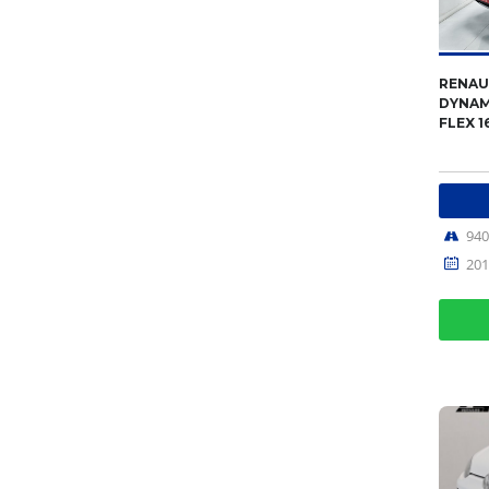
RENAU
DYNAM
FLEX 1
94
201