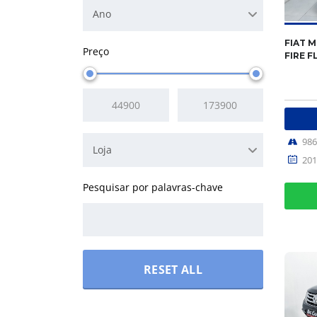
Ano
FIAT M
Preço
FIRE F
98
Loja
201
RESET ALL