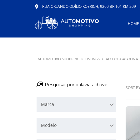
RUA ORLANDO ODÍLIO KOERICH, 9260 BR 101 KM 209
HOME
AUTOMOTIVO SHOPPING
LISTINGS
>
>
ALCOOL-GASOLINA
SORT BY
Marca
Modelo