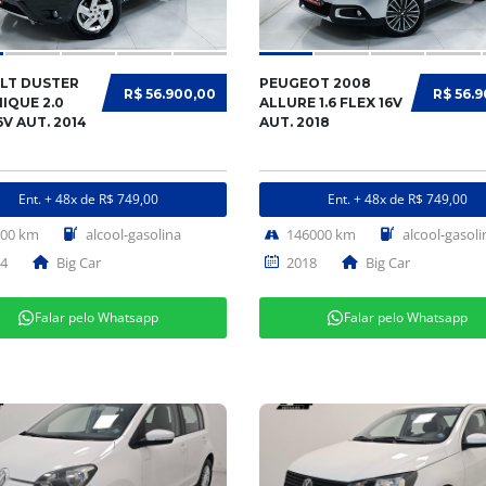
LT DUSTER
PEUGEOT 2008
R$ 56.900,00
R$ 56.
IQUE 2.0
ALLURE 1.6 FLEX 16V
6V AUT. 2014
AUT. 2018
Ent. + 48x de R$ 749,00
Ent. + 48x de R$ 749,00
000 km
alcool-gasolina
146000 km
alcool-gasoli
4
Big Car
2018
Big Car
Falar pelo Whatsapp
Falar pelo Whatsapp