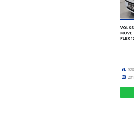
VOLKS
MOVE 1
FLEX 1
92
201