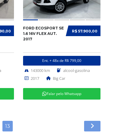
FORD ECOSPORT SE
990,00
R$ 57.900,00
1.6 16V FLEX AUT.
2017
Ent. + 48x de R$ 799,00
a
143000 km
alcool-gasolina
2017
Big Car
Falar pelo Whatsapp
13