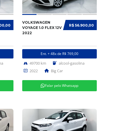
VOLKSWAGEN
900,00
R$ 56.900,00
VOYAGE 1.0 FLEX 12V
2022
Ent. + 48x de R$ 769,00
na
49700 km
alcool-gasolina
2022
Big Car
Falar pelo Whatsapp