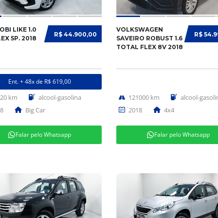
OBI LIKE 1.0
VOLKSWAGEN
R$ 44.900,00
R$ 54.
LEX 5P. 2018
SAVEIRO ROBUST 1.6
TOTAL FLEX 8V 2018
Ent. + 48x de R$ 619,00
620 km
alcool-gasolina
121000 km
alcool-gasoli
8
Big Car
2018
4x4
Falar pelo Whatsapp
Falar pelo Whatsapp