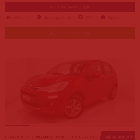
Ent. + 48x de R$ 619,00
98620 km
alcool-gasolina
2018
Big Car
Falar pelo Whatsapp
CITROËN C3 TENDANCE PURE TECH 1.2 FLEX 12V MEC. 2019
R$ 54.900,00