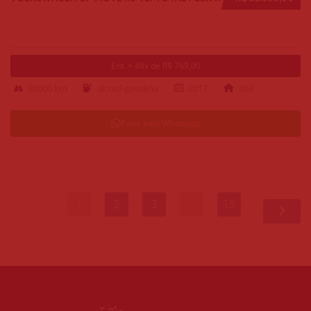
Ent. + 48x de R$ 769,00
92000 km
alcool-gasolina
2017
4x4
Falar pelo Whatsapp
1
2
3
…
13