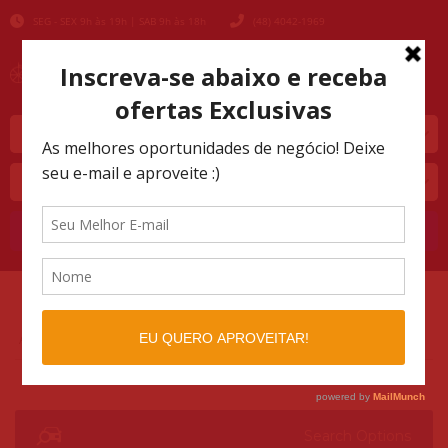
SEG - SEX 9h às 19h | SAB 9h às 18h
(48) 4042-1969
Marca
Modelo
Buscar
AUTOMOTIVO SHOPPING
LISTINGS
>
>
BRANCA
Search Options