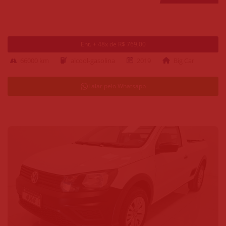
Ent. + 48x de R$ 769,00
66000 km
alcool-gasolina
2019
Big Car
Falar pelo Whatsapp