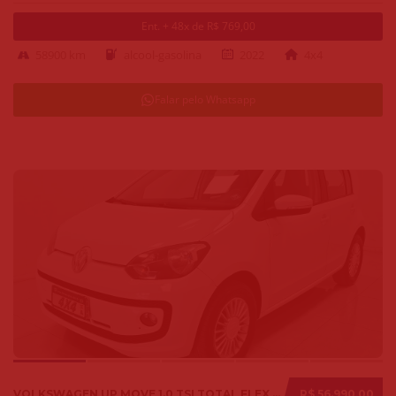
Ent. + 48x de R$ 769,00
58900 km
alcool-gasolina
2022
4x4
Falar pelo Whatsapp
VOLKSWAGEN UP MOVE 1.0 TSI TOTAL FLEX 12V 5P 2017
R$ 56.990,00