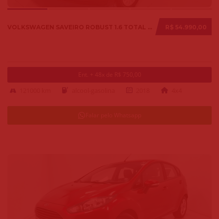
VOLKSWAGEN SAVEIRO ROBUST 1.6 TOTAL FLEX 8V 2018
R$ 54.990,00
Ent. + 48x de R$ 750,00
121000 km
alcool-gasolina
2018
4x4
Falar pelo Whatsapp