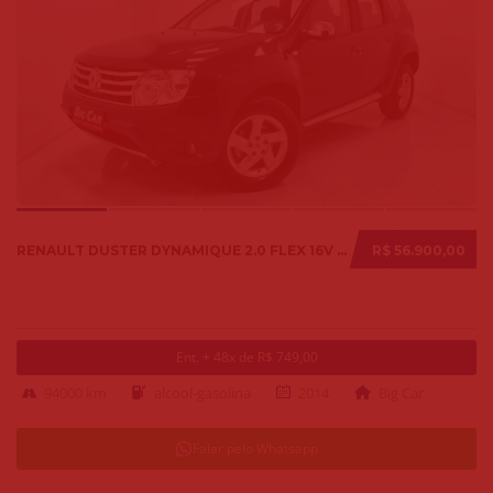
RENAULT DUSTER DYNAMIQUE 2.0 FLEX 16V AUT. 2014
R$ 56.900,00
Ent. + 48x de R$ 749,00
94000 km
alcool-gasolina
2014
Big Car
Falar pelo Whatsapp