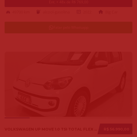
Ent. + 48x de R$ 769,00
49700 km
alcool-gasolina
2022
Big Car
Falar pelo Whatsapp
VOLKSWAGEN UP MOVE 1.0 TSI TOTAL FLEX 12V 5P 2017
R$ 56.990,00