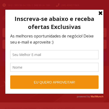
SEG - SEX 9h às 19h | SAB 9h às 18h
(48) 4042-1969
Marca
Modelo
Buscar
Y2JCL8771237
AUTOMOTIVO SHOPPING
LISTINGS
>
>
Y2JCL8771237