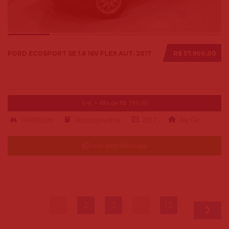
FORD ECOSPORT SE 1.6 16V FLEX AUT. 2017
R$ 57.900,00
Ent. + 48x de R$ 799,00
143000 km
alcool-gasolina
2017
Big Car
Falar pelo Whatsapp
1
2
3
…
13