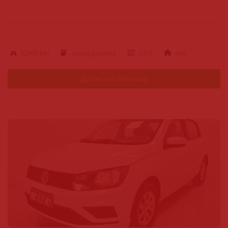
92000 km
alcool-gasolina
2017
4x4
Falar pelo Whatsapp