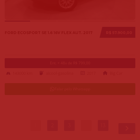
FORD ECOSPORT SE 1.6 16V FLEX AUT. 2017
R$ 57.900,00
Ent. + 48x de R$ 799,00
143000 km
alcool-gasolina
2017
Big Car
Falar pelo Whatsapp
1
2
3
…
13