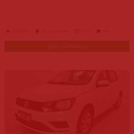
92000 km
alcool-gasolina
2017
4x4
Falar pelo Whatsapp