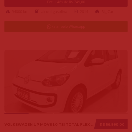
Ent. + 48x de R$ 749,00
94000 km
alcool-gasolina
2014
Big Car
Falar pelo Whatsapp
VOLKSWAGEN UP MOVE 1.0 TSI TOTAL FLEX 12V 5P 2017
R$ 56.990,00