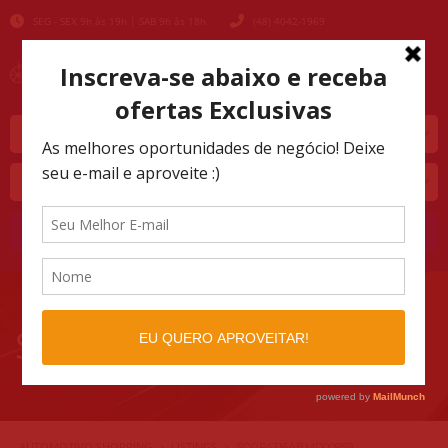
SEG - SEX 9h às 19h | SAB 9h às 18h
(48) 4042-1969
Marca
Modelo
Buscar
SQRF4J16ABMD00959
AUTOMOTIVO SHOPPING
LISTINGS
>
>
SQRF4J16ABMD00959