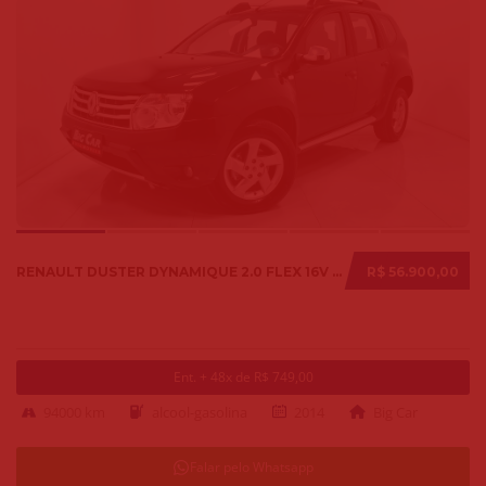
RENAULT DUSTER DYNAMIQUE 2.0 FLEX 16V AUT. 2014
R$ 56.900,00
Ent. + 48x de R$ 749,00
94000 km
alcool-gasolina
2014
Big Car
Falar pelo Whatsapp