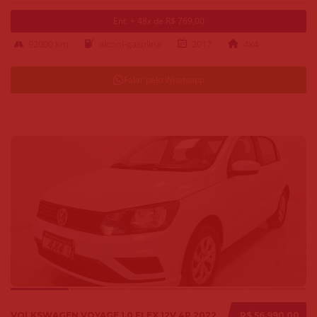
Ent. + 48x de R$ 769,00
92000 km
alcool-gasolina
2017
4x4
Falar pelo Whatsapp
VOLKSWAGEN VOYAGE 1.0 FLEX 12V 4P 2022
R$ 56.990,00