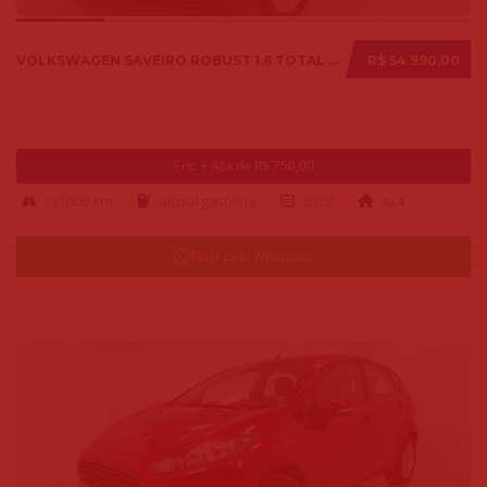
VOLKSWAGEN SAVEIRO ROBUST 1.6 TOTAL FLEX 8V 2018
R$ 54.990,00
Ent. + 48x de R$ 750,00
121000 km
alcool-gasolina
2018
4x4
Falar pelo Whatsapp