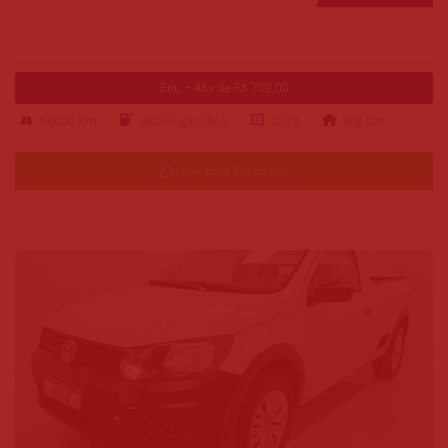
Ent. + 48x de R$ 769,00
66000 km
alcool-gasolina
2019
Big Car
Falar pelo Whatsapp