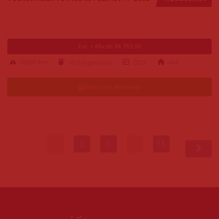
Ent. + 48x de R$ 769,00
58900 km
alcool-gasolina
2022
4x4
Falar pelo Whatsapp
1
2
3
…
13