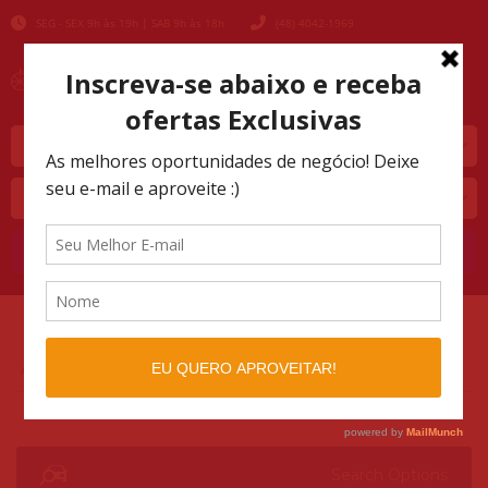
SEG - SEX 9h às 19h | SAB 9h às 18h
(48) 4042-1969
Marca
Modelo
Buscar
AUTOMOTIVO SHOPPING
LISTINGS
>
>
L4K210954286
Search Options