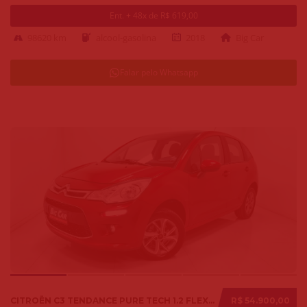
Ent. + 48x de R$ 619,00
98620 km
alcool-gasolina
2018
Big Car
Falar pelo Whatsapp
CITROËN C3 TENDANCE PURE TECH 1.2 FLEX 12V MEC. 2019
R$ 54.900,00