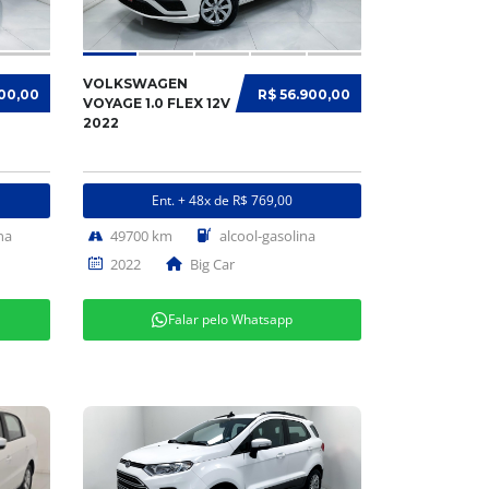
VOLKSWAGEN
900,00
R$ 56.900,00
VOYAGE 1.0 FLEX 12V
2022
Ent. + 48x de R$ 769,00
na
49700 km
alcool-gasolina
2022
Big Car
Falar pelo Whatsapp