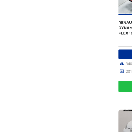
RENAU
DYNAM
FLEX 1
94
201