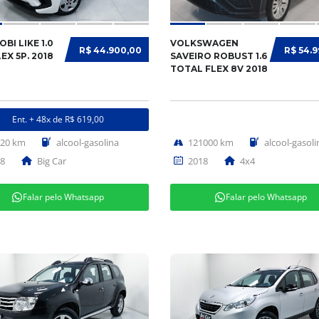
OBI LIKE 1.0
VOLKSWAGEN
R$ 44.900,00
R$ 54.
LEX 5P. 2018
SAVEIRO ROBUST 1.6
TOTAL FLEX 8V 2018
Ent. + 48x de R$ 619,00
620 km
alcool-gasolina
121000 km
alcool-gasoli
8
Big Car
2018
4x4
Falar pelo Whatsapp
Falar pelo Whatsapp