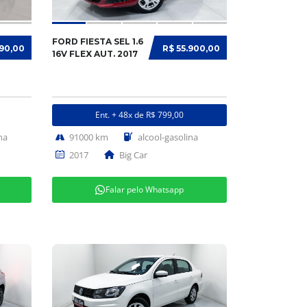
FORD FIESTA SEL 1.6
990,00
R$ 55.900,00
16V FLEX AUT. 2017
Ent. + 48x de R$ 799,00
na
91000 km
alcool-gasolina
2017
Big Car
Falar pelo Whatsapp