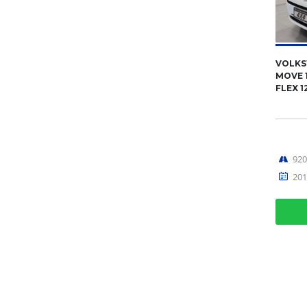
VOLKS
MOVE 1
FLEX 1
92
201