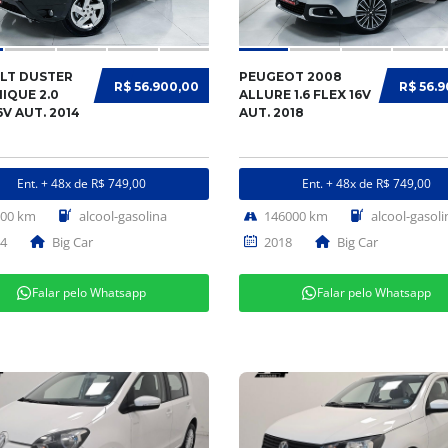
LT DUSTER
PEUGEOT 2008
R$ 56.900,00
R$ 56.
IQUE 2.0
ALLURE 1.6 FLEX 16V
6V AUT. 2014
AUT. 2018
Ent. + 48x de R$ 749,00
Ent. + 48x de R$ 749,00
000 km
alcool-gasolina
146000 km
alcool-gasoli
4
Big Car
2018
Big Car
Falar pelo Whatsapp
Falar pelo Whatsapp