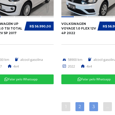
WAGEN UP
VOLKSWAGEN
R$ 56.990,00
R$ 56.
.0 TSI TOTAL
VOYAGE 1.0 FLEX 12V
2V 5P 2017
4P 2022
000 km
alcool-gasolina
58900 km
alcool-gasolin
7
4x4
2022
4x4
Falar pelo Whatsapp
Falar pelo Whatsapp
1
2
3
…