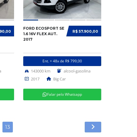
FORD ECOSPORT SE
990,00
R$ 57.900,00
1.6 16V FLEX AUT.
2017
Ent. + 48x de R$ 799,00
a
143000 km
alcool-gasolina
2017
Big Car
Falar pelo Whatsapp
13