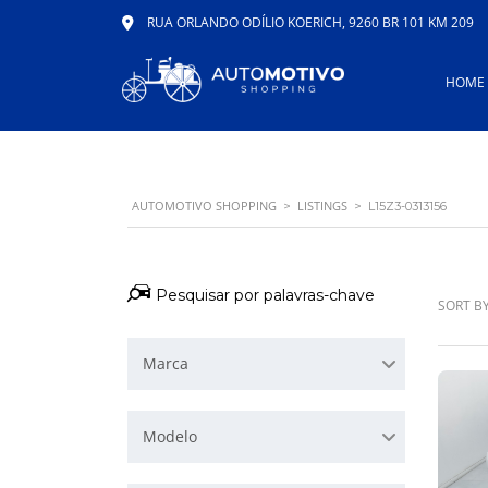
RUA ORLANDO ODÍLIO KOERICH, 9260 BR 101 KM 209
HOME
AUTOMOTIVO SHOPPING
LISTINGS
>
>
L15Z3-0313156
SORT BY
Marca
Modelo