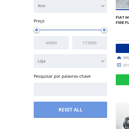
Ano
FIAT M
Preço
FIRE F
98
Loja
201
RESET ALL